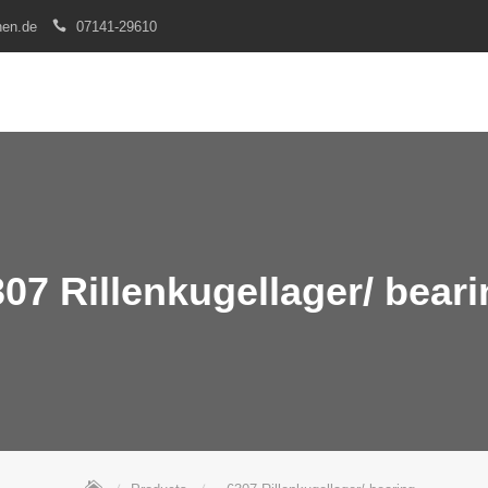
nen.de
07141-29610
07 Rillenkugellager/ bear