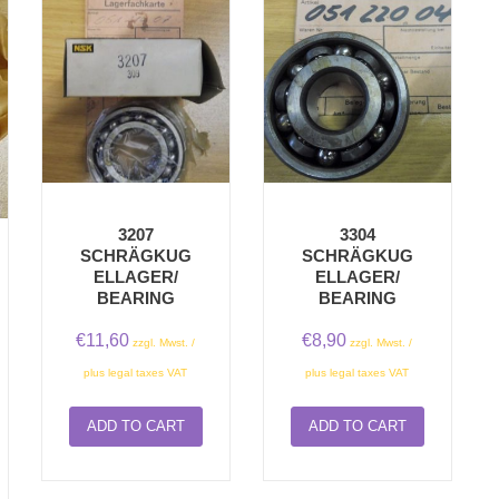
3207
3304
SCHRÄGKUG
SCHRÄGKUG
ELLAGER/
ELLAGER/
BEARING
BEARING
€
11,60
€
8,90
zzgl. Mwst. /
zzgl. Mwst. /
plus legal taxes VAT
plus legal taxes VAT
ADD TO CART
ADD TO CART