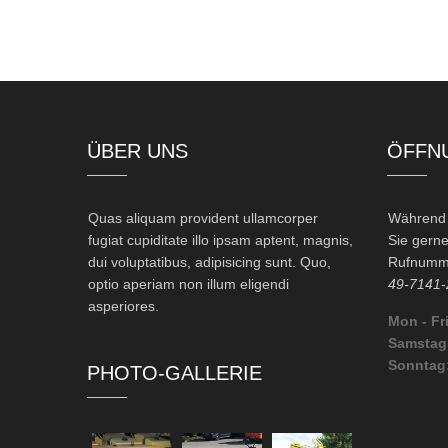
ÜBER UNS
ÖFFN
Quas aliquam provident ullamcorper
Während d
fugiat cupiditate illo ipsam aptent, magnis,
Sie gerne
dui voluptatibus, adipisicing sunt. Quo,
Rufnumme
optio aperiam non illum eligendi
49-7141-
asperiores.
Mon - Fri
Samstag
Sonntag
PHOTO-GALLERIE