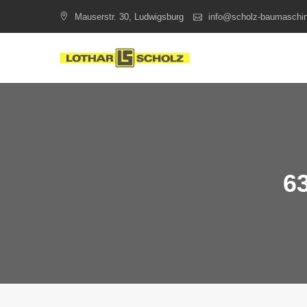
Skip
Mauserstr. 30, Ludwigsburg
info@scholz-baumaschi
to
content
63