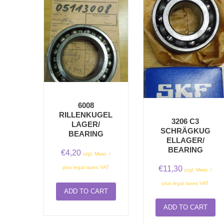
6008
RILLENKUGEL
3206 C3
LAGER/
SCHRÄGKUG
BEARING
ELLAGER/
BEARING
€
4,20
zzgl. Mwst. /
€
11,30
plus legal taxes VAT
zzgl. Mwst. /
plus legal taxes VAT
ADD TO CART
ADD TO CART