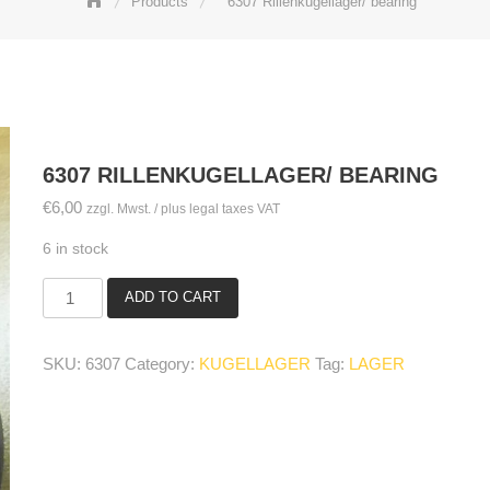
Products
6307 Rillenkugellager/ bearing
6307 RILLENKUGELLAGER/ BEARING
€
6,00
zzgl. Mwst. / plus legal taxes VAT
6 in stock
ADD TO CART
6307
Rillenkugellager/
bearing
SKU:
6307
Category:
KUGELLAGER
Tag:
LAGER
quantity