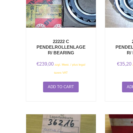
22222 C
PENDELROLLENLAGE
PENDE
R/ BEARING
R/
€
239,00
€
35,20
zzgl. Mwst. / plus legal
taxes VAT
ADD TO CART
AD