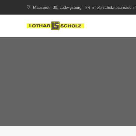
Skip
Mauserstr. 30, Ludwigsburg
info@scholz-baumaschi
to
content