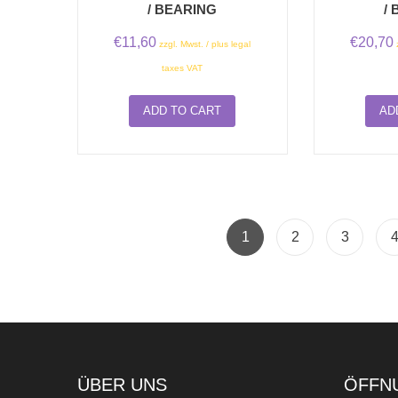
/ BEARING
/
€
11,60
€
20,70
zzgl. Mwst. / plus legal
taxes VAT
ADD TO CART
AD
1
2
3
ÜBER UNS
ÖFFN