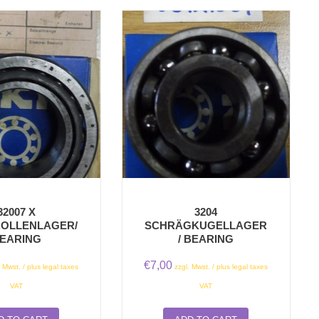
32007 X
3204
OLLENLAGER/
SCHRÄGKUGELLAGER
EARING
/ BEARING
€
7,00
. Mwst. / plus legal taxes
zzgl. Mwst. / plus legal taxes
VAT
VAT