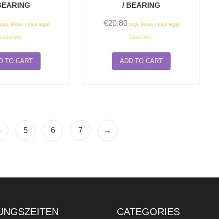
 BEARING
/ BEARING
€
20,80
zzgl. Mwst. / plus legal
zzgl. Mwst. / plus legal
taxes VAT
taxes VAT
D TO CART
ADD TO CART
4
5
6
7
→
UNGSZEITEN
CATEGORIES