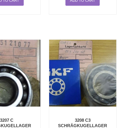
D TO CART
ADD TO CART
3207 C
3208 C3
GKUGELLAGER
SCHRÄGKUGELLAGER