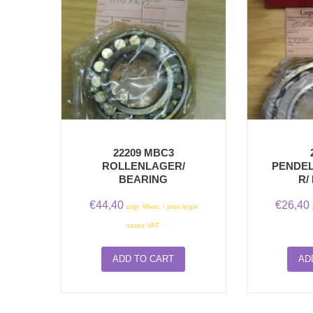
22209 MBC3
ROLLENLAGER/
PENDE
BEARING
R/
€
44,40
€
26,40
zzgl. Mwst. / plus legal
taxes VAT
ADD TO CART
AD