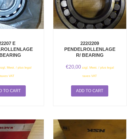
22207 E
222/2209
LROLLENLAGE
PENDELROLLENLAGE
 BEARING
R/ BEARING
€
20,00
zzgl. Mwst. / plus legal
zzgl. Mwst. / plus legal
taxes VAT
taxes VAT
D TO CART
ADD TO CART