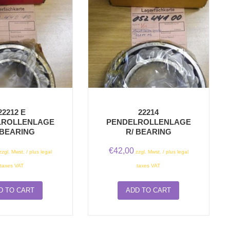
22212 E
22214
LROLLENLAGE
PENDELROLLENLAGE
 BEARING
R/ BEARING
€
42,00
zzgl. Mwst. / plus legal
zzgl. Mwst. / plus legal
taxes VAT
taxes VAT
D TO CART
ADD TO CART