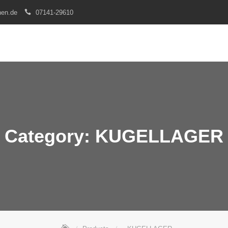
nen.de
07141-29610
Category:
KUGELLAGER