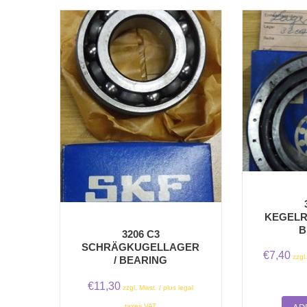
KEGELR
B
3206 C3
SCHRÄGKUGELLAGER
€
7,40
zzgl
/ BEARING
€
11,30
zzgl. Mwst. / plus legal
taxes VAT