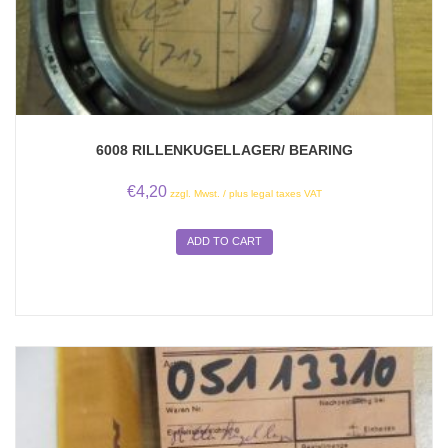
6008 RILLENKUGELLAGER/ BEARING
€
4,20
zzgl. Mwst. / plus legal taxes VAT
ADD TO CART