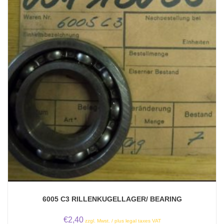
6005 C3 RILLENKUGELLAGER/ BEARING
€
2,40
zzgl. Mwst. / plus legal taxes VAT