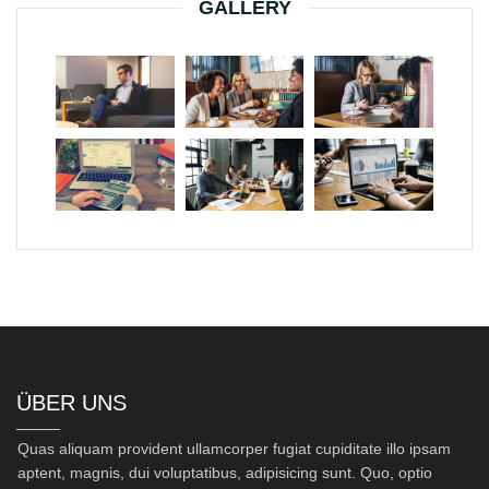
GALLERY
ÜBER UNS
Quas aliquam provident ullamcorper fugiat cupiditate illo ipsam
aptent, magnis, dui voluptatibus, adipisicing sunt. Quo, optio