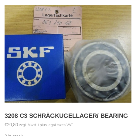
3208 C3 SCHRÄGKUGELLAGER/ BEARING
€
20,80
zzgl. Mwst. / plus legal taxes VAT