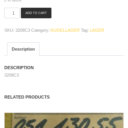
2 in stock
ADD TO CART
3208
C3
Schrägkugellager/
SKU:
3208C3
Category:
KUGELLAGER
Tag:
LAGER
bearing
quantity
Description
DESCRIPTION
3208C3
RELATED PRODUCTS