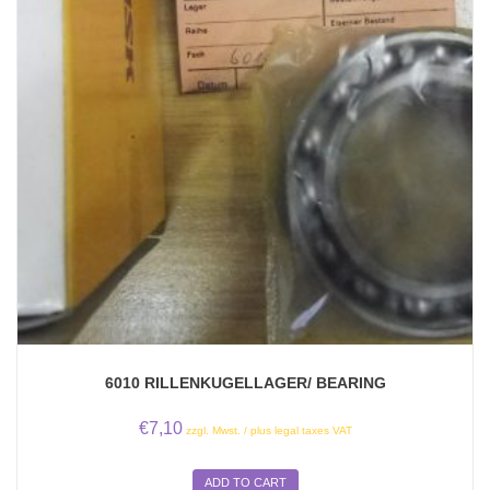
6010 RILLENKUGELLAGER/ BEARING
€
7,10
zzgl. Mwst. / plus legal taxes VAT
ADD TO CART