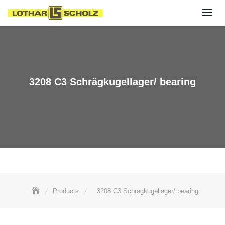
Skip
to
content
3208 C3 Schrägkugellager/ bearing
Products
3208 C3 Schrägkugellager/ bearing