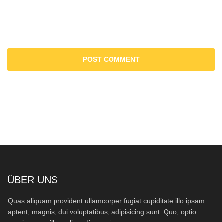
ÜBER UNS
Quas aliquam provident ullamcorper fugiat cupiditate illo ipsam
aptent, magnis, dui voluptatibus, adipisicing sunt. Quo, optio