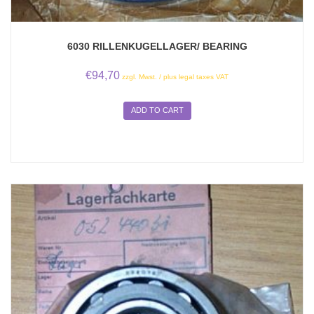
6030 RILLENKUGELLAGER/ BEARING
€
94,70
zzgl. Mwst. / plus legal taxes VAT
ADD TO CART