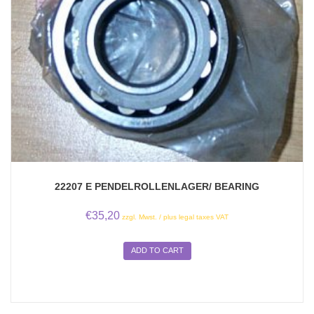
22207 E PENDELROLLENLAGER/ BEARING
€
35,20
zzgl. Mwst. / plus legal taxes VAT
ADD TO CART