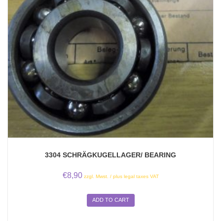
3304 SCHRÄGKUGELLAGER/ BEARING
€
8,90
zzgl. Mwst. / plus legal taxes VAT
ADD TO CART