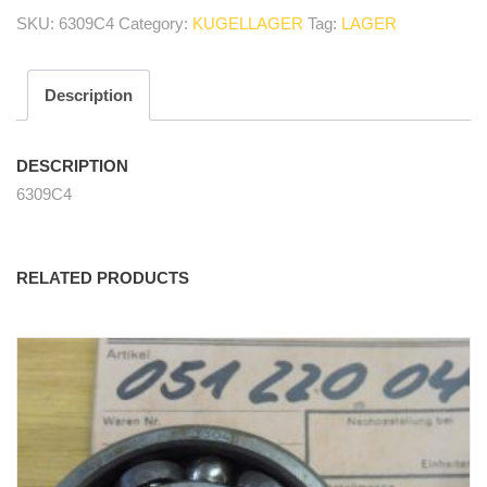
Rillenkugellager/
SKU:
6309C4
Category:
KUGELLAGER
Tag:
LAGER
bearing
quantity
Description
DESCRIPTION
6309C4
RELATED PRODUCTS