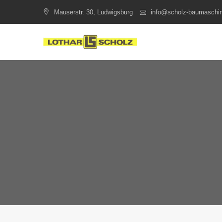
Skip
Mauserstr. 30, Ludwigsburg
info@scholz-baumaschi
to
content