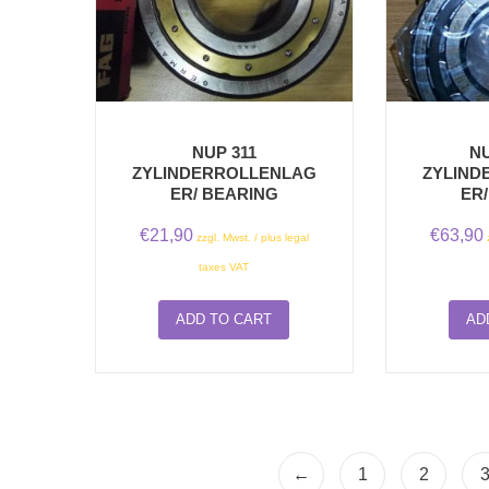
NUP 311
NU
ZYLINDERROLLENLAG
ZYLIND
ER/ BEARING
ER
€
21,90
€
63,90
zzgl. Mwst. / plus legal
taxes VAT
ADD TO CART
AD
←
1
2