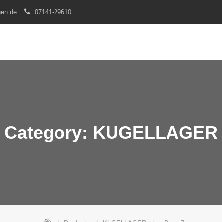
nen.de
07141-29610
Category:
KUGELLAGER