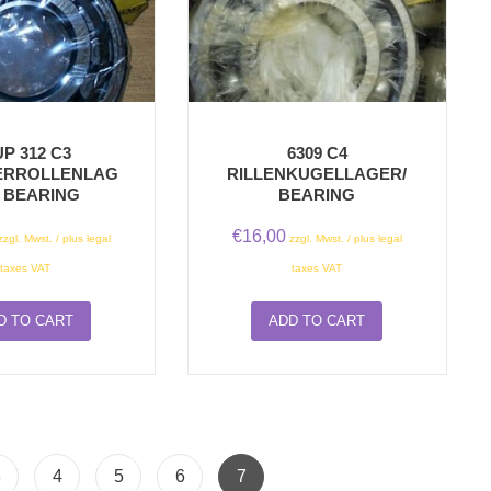
P 312 C3
6309 C4
ERROLLENLAG
RILLENKUGELLAGER/
/ BEARING
BEARING
€
16,00
zzgl. Mwst. / plus legal
zzgl. Mwst. / plus legal
taxes VAT
taxes VAT
D TO CART
ADD TO CART
3
4
5
6
7