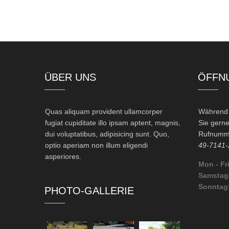
ÜBER UNS
ÖFFN
Quas aliquam provident ullamcorper
Während d
fugiat cupiditate illo ipsam aptent, magnis,
Sie gerne
dui voluptatibus, adipisicing sunt. Quo,
Rufnumme
optio aperiam non illum eligendi
49-7141-
asperiores.
Mon - Fri
Samstag
Sonntag
PHOTO-GALLERIE