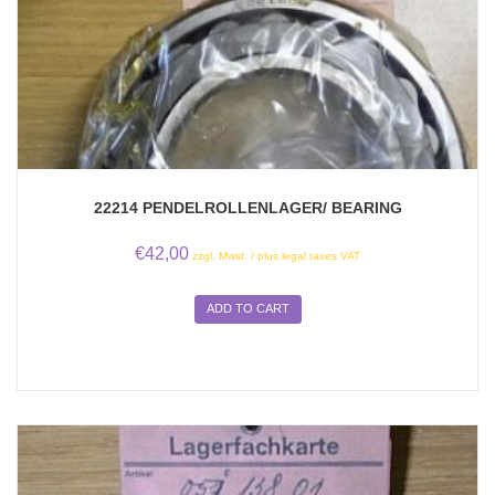
22214 PENDELROLLENLAGER/ BEARING
€
42,00
zzgl. Mwst. / plus legal taxes VAT
ADD TO CART