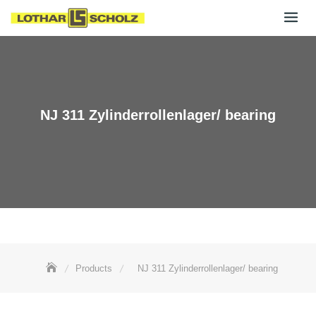
Skip
to
content
NJ 311 Zylinderrollenlager/ bearing
Products
NJ 311 Zylinderrollenlager/ bearing