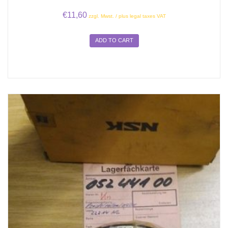
€
11,60
zzgl. Mwst. / plus legal taxes VAT
ADD TO CART