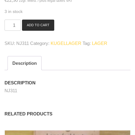
€
22,90
zzgl. Mwst. / plus legal taxes VAT
3 in stock
ADD TO CART
NJ
311
Zylinderrollenlager/
SKU:
NJ311
Category:
KUGELLAGER
Tag:
LAGER
bearing
quantity
Description
DESCRIPTION
NJ311
RELATED PRODUCTS