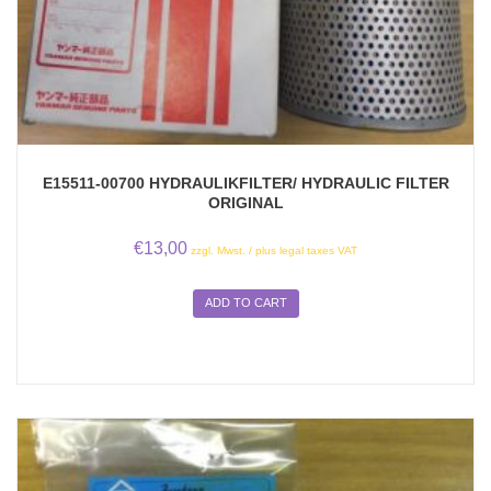
E15511-00700 HYDRAULIKFILTER/ HYDRAULIC FILTER
ORIGINAL
€
13,00
zzgl. Mwst. / plus legal taxes VAT
ADD TO CART