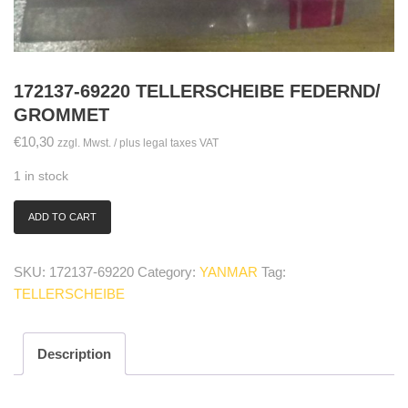
172137-69220 TELLERSCHEIBE FEDERND/
GROMMET
€
10,30
zzgl. Mwst. / plus legal taxes VAT
1 in stock
ADD TO CART
172137-
69220
Tellerscheibe
SKU:
172137-69220
Category:
YANMAR
Tag:
federnd/
TELLERSCHEIBE
grommet
quantity
Description