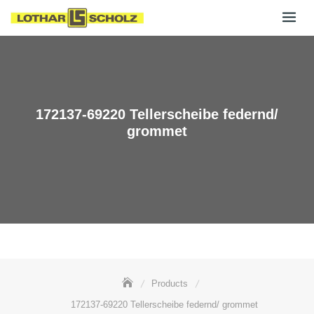
Skip
to
content
172137-69220 Tellerscheibe federnd/
grommet
Products
172137-69220 Tellerscheibe federnd/ grommet