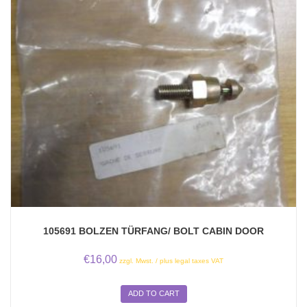
105691 BOLZEN TÜRFANG/ BOLT CABIN DOOR
€
16,00
zzgl. Mwst. / plus legal taxes VAT
ADD TO CART