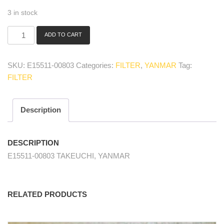
3 in stock
ADD TO CART
E15511-
00803
Filterelement
SKU:
E15511-00803
Categories:
FILTER
,
YANMAR
Tag:
Hydraulik/
FILTER
hydraulic
filter
Original
quantity
Description
DESCRIPTION
E15511-00803 TAKEUCHI, YANMAR
RELATED PRODUCTS