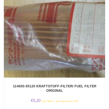
114650-55120 KRAFTSTOFF-FILTER/ FUEL FILTER
ORIGINAL
€
5,20
zzgl. Mwst. / plus legal taxes VAT