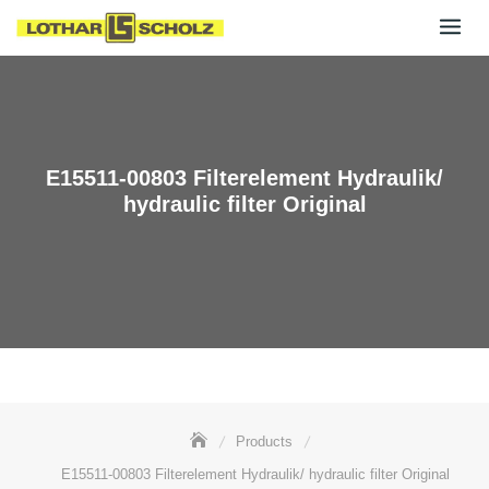
Skip
to
content
E15511-00803 Filterelement Hydraulik/
hydraulic filter Original
Products
E15511-00803 Filterelement Hydraulik/ hydraulic filter Original