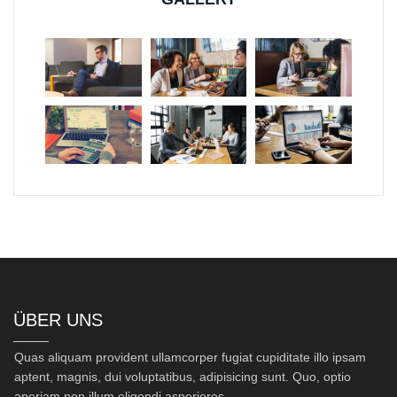
ÜBER UNS
Quas aliquam provident ullamcorper fugiat cupiditate illo ipsam
aptent, magnis, dui voluptatibus, adipisicing sunt. Quo, optio
aperiam non illum eligendi asperiores.