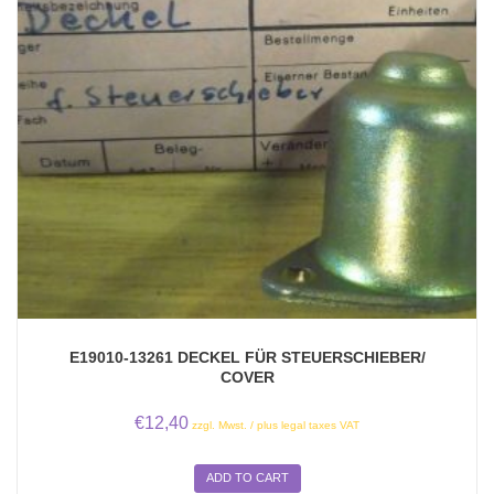
E19010-13261 DECKEL FÜR STEUERSCHIEBER/
COVER
€
12,40
zzgl. Mwst. / plus legal taxes VAT
ADD TO CART