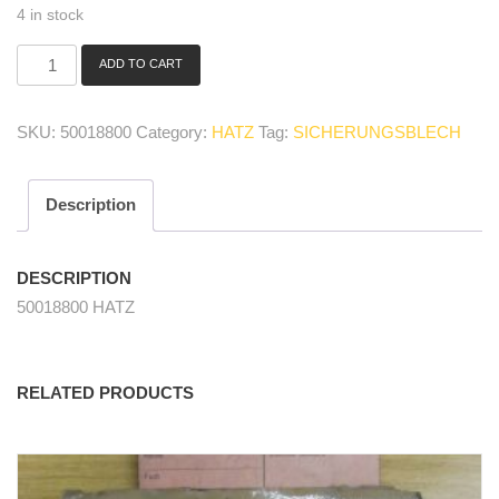
4 in stock
ADD TO CART
50018800
Sicherungsblech/
plate
SKU:
50018800
Category:
HATZ
Tag:
SICHERUNGSBLECH
quantity
Description
DESCRIPTION
50018800 HATZ
RELATED PRODUCTS