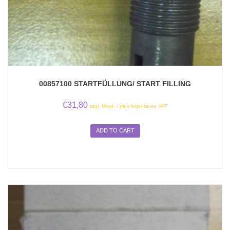
00857100 STARTFÜLLUNG/ START FILLING
€
31,80
zzgl. Mwst. / plus legal taxes VAT
ADD TO CART