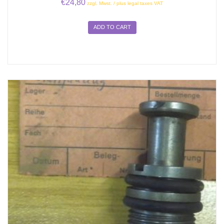
€
24,80
zzgl. Mwst. / plus legal taxes VAT
ADD TO CART