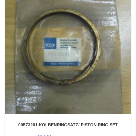
00573201 KOLBENRINGSATZ/ PISTON RING SET