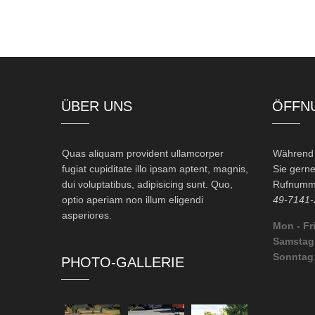
ÜBER UNS
ÖFFN
Quas aliquam provident ullamcorper
Während d
fugiat cupiditate illo ipsam aptent, magnis,
Sie gerne
dui voluptatibus, adipisicing sunt. Quo,
Rufnumme
optio aperiam non illum eligendi
49-7141-
asperiores.
Mon - Fri
Samstag
Sonntag
PHOTO-GALLERIE