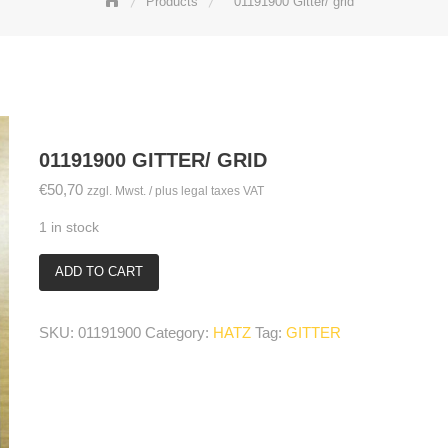
Products
01191900 Gitter/ grid
01191900 GITTER/ GRID
€
50,70
zzgl. Mwst. / plus legal taxes VAT
1 in stock
ADD TO CART
01191900
Gitter/
grid
SKU:
01191900
Category:
HATZ
Tag:
GITTER
quantity