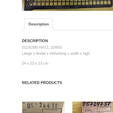
Description
DESCRIPTION
01191900 HATZ, 1D80S
Länge x Breite x Höhe/long x width x high
24 x 23 x 13 cm
RELATED PRODUCTS