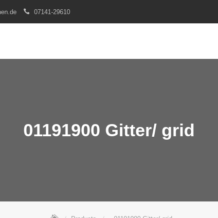
nen.de
07141-29610
01191900 Gitter/ grid