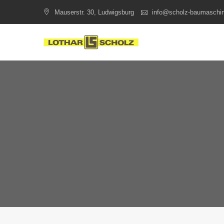
Skip
Mauserstr. 30, Ludwigsburg
info@scholz-baumaschi
to
content