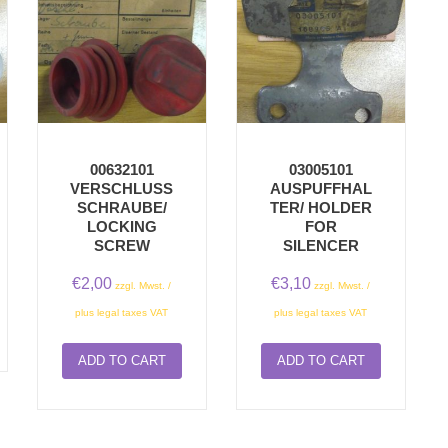
00632101
03005101
VERSCHLUSSS
AUSPUFFHAL
CHRAUBE/ L
TER/ HOLDER
OCKING S
FOR
CREW
SILENCER
€
2,00
€
3,10
zzgl. Mwst. /
zzgl. Mwst. /
plus legal taxes VAT
plus legal taxes VAT
ADD TO CART
ADD TO CART