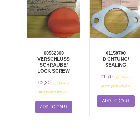
00562300
01158700
VERSCHLUSSS
DICHTUNG/
CHRAUBE/ L
SEALING
OCK SCREW
€
1,70
zzgl. Mwst. /
€
2,80
zzgl. Mwst. /
plus legal taxes VAT
plus legal taxes VAT
ADD TO CART
ADD TO CART