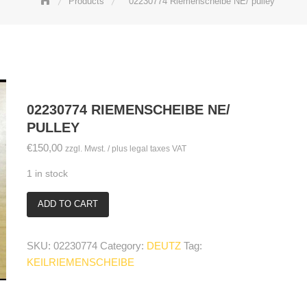
Products
02230774 Riemenscheibe NE/ pulley
02230774 RIEMENSCHEIBE NE/
PULLEY
€
150,00
zzgl. Mwst. / plus legal taxes VAT
1 in stock
ADD TO CART
02230774
Riemenscheibe
NE/
SKU:
02230774
Category:
DEUTZ
Tag:
pulley
KEILRIEMENSCHEIBE
quantity