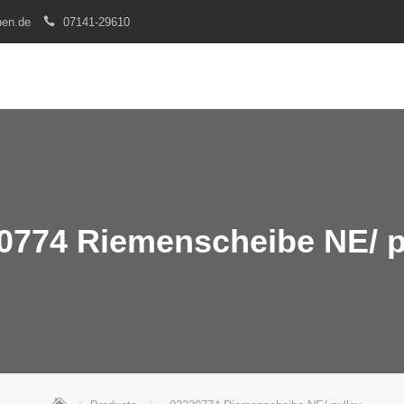
nen.de
07141-29610
0774 Riemenscheibe NE/ p