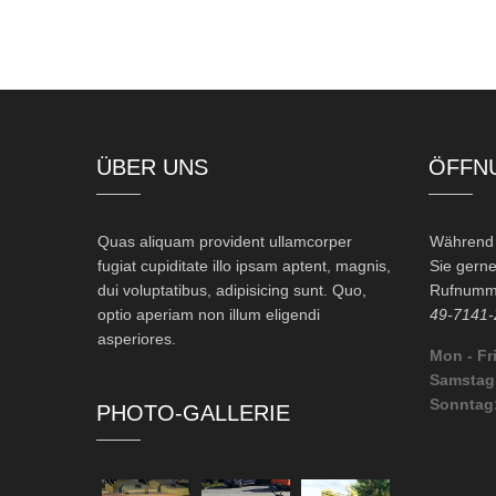
ÜBER UNS
ÖFFN
Quas aliquam provident ullamcorper
Während d
fugiat cupiditate illo ipsam aptent, magnis,
Sie gerne
dui voluptatibus, adipisicing sunt. Quo,
Rufnumme
optio aperiam non illum eligendi
49-7141-
asperiores.
Mon - Fri
Samstag
Sonntag
PHOTO-GALLERIE