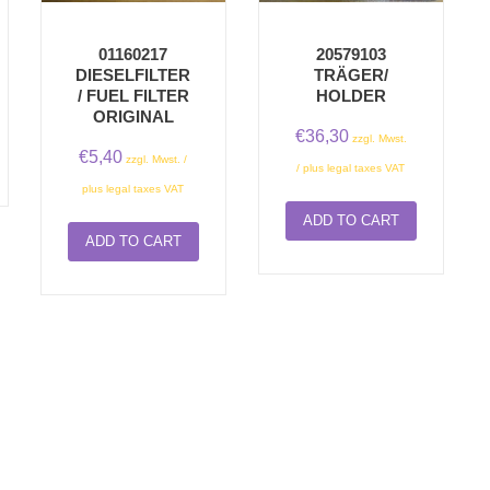
01160217
20579103
DIESELFILTER
TRÄGER/
/ FUEL FILTER
HOLDER
ORIGINAL
€
36,30
zzgl. Mwst.
€
5,40
zzgl. Mwst. /
/ plus legal taxes VAT
plus legal taxes VAT
ADD TO CART
ADD TO CART