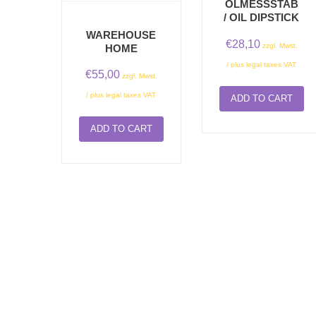
ÖLMESSSTAB/
OIL DIPSTICK
WAREHOUSE
€
28,10
zzgl. Mwst.
HOME
/ plus legal taxes VAT
€
55,00
zzgl. Mwst.
/ plus legal taxes VAT
ADD TO CART
ADD TO CART