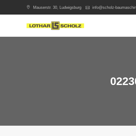
Skip
Mauserstr. 30, Ludwigsburg
info@scholz-baumaschi
to
content
0223