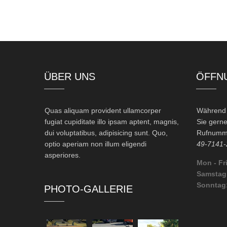
ÜBER UNS
ÖFFN
Quas aliquam provident ullamcorper
Während d
fugiat cupiditate illo ipsam aptent, magnis,
Sie gerne
dui voluptatibus, adipisicing sunt. Quo,
Rufnumme
optio aperiam non illum eligendi
49-7141-
asperiores.
Mon - Fri
Samstag
Sonntag
PHOTO-GALLERIE