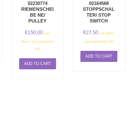
02230774
02164568
RIEMENSCHEI
STOPPSCHAL
BE NE/
TER/ STOP
PULLEY
SWITCH
€
150,00
€
27,50
zzgl.
zzgl. Mwst.
Mwst. / plus legal taxes
/ plus legal taxes VAT
VAT
ADD TO CART
ADD TO CART