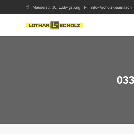
Skip
Mauserstr. 30, Ludwigsburg
info@scholz-baumaschi
to
content
033