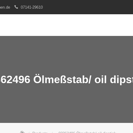
nen.de
07141-29610
62496 Ölmeßstab/ oil dips