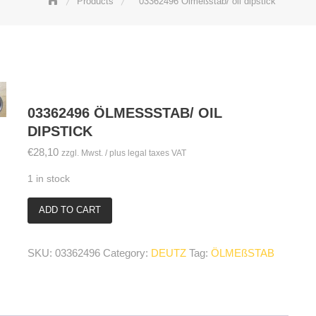
Products
03362496 Ölmeßstab/ oil dipstick
03362496 ÖLMESSSTAB/ OIL D
IPSTICK
€
28,10
zzgl. Mwst. / plus legal taxes VAT
1 in stock
ADD TO CART
03362496
Ölmeßstab/
oil
SKU:
03362496
Category:
DEUTZ
Tag:
ÖLMEßSTAB
dipstick
quantity