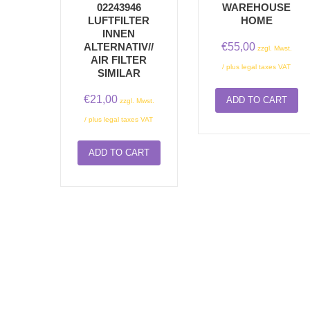
02243946
WAREHOUSE
LUFTFILTER
HOME
INNEN
€
55,00
ALTERNATIV//
zzgl. Mwst.
AIR FILTER
/ plus legal taxes VAT
SIMILAR
€
21,00
ADD TO CART
zzgl. Mwst.
/ plus legal taxes VAT
ADD TO CART