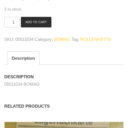
2 in stock
ADD TO CART
05511034
Rollenkette/
roller
SKU:
05511034
Category:
BOMAG
Tag:
ROLLENKETTE
chain
quantity
Description
DESCRIPTION
05511034 BOMAG
RELATED PRODUCTS