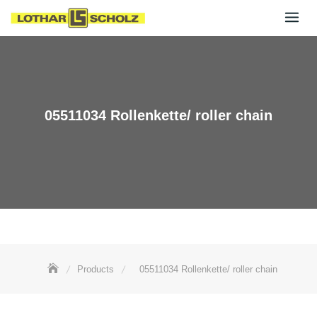
Skip
to
content
05511034 Rollenkette/ roller chain
Products
05511034 Rollenkette/ roller chain