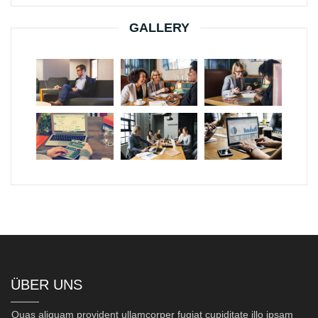
GALLERY
ÜBER UNS
Quas aliquam provident ullamcorper fugiat cupiditate illo ipsam