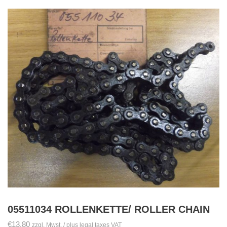
05511034 ROLLENKETTE/ ROLLER CHAIN
€
13,80
zzgl. Mwst. / plus legal taxes VAT