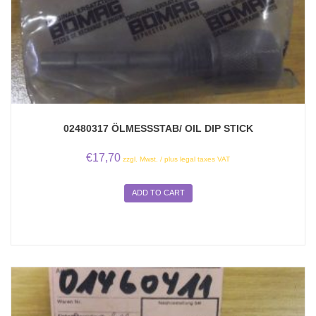
02480317 ÖLMESSSTAB/ OIL DIP STICK
€
17,70
zzgl. Mwst. / plus legal taxes VAT
ADD TO CART