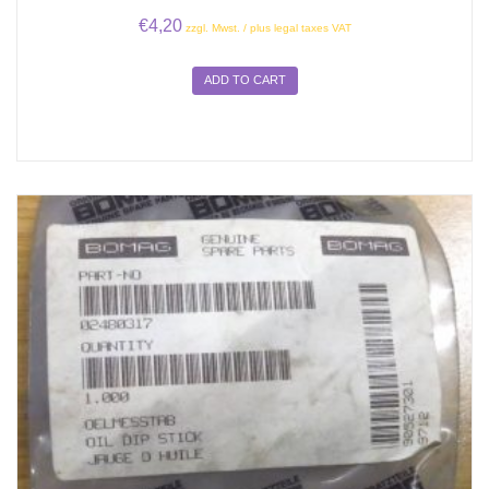
€
4,20
zzgl. Mwst. / plus legal taxes VAT
ADD TO CART