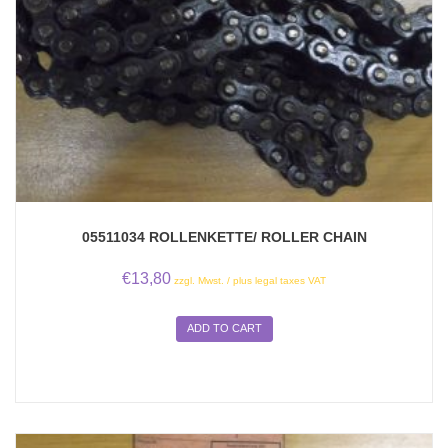
05511034 ROLLENKETTE/ ROLLER CHAIN
€
13,80
zzgl. Mwst. / plus legal taxes VAT
ADD TO CART