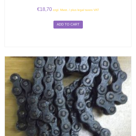
€
18,70
zzgl. Mwst. / plus legal taxes VAT
ADD TO CART