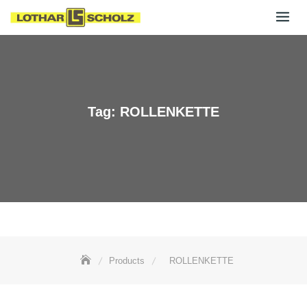
Skip
to
content
Tag:
ROLLENKETTE
Products
ROLLENKETTE