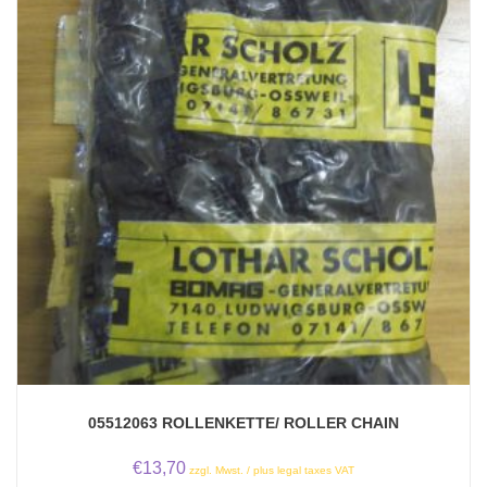
05512063 ROLLENKETTE/ ROLLER CHAIN
€
13,70
zzgl. Mwst. / plus legal taxes VAT