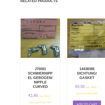
RELATED PRODUCTS
J75581
14438385
SCHMIERNIPP
DICHTUNG/
EL GEBOGEN/
GASKET
NIPPLE
€
0,50
CURVED
zzgl. Mwst. /
plus legal taxes VAT
€
1,60
zzgl. Mwst. /
plus legal taxes VAT
ADD TO CART