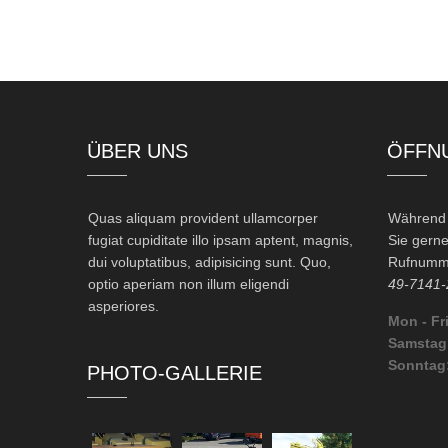
ÜBER UNS
ÖFFN
Quas aliquam provident ullamcorper
Während d
fugiat cupiditate illo ipsam aptent, magnis,
Sie gerne
dui voluptatibus, adipisicing sunt. Quo,
Rufnumme
optio aperiam non illum eligendi
49-7141-
asperiores.
Mon - Fri
Samstag
Sonntag
PHOTO-GALLERIE