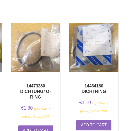
14473280
14464180
DICHTUNG/ O-
DICHTRING
RING
€
1,10
zzgl. Mwst. /
€
1,80
zzgl. Mwst. /
plus legal taxes VAT
plus legal taxes VAT
ADD TO CART
ADD TO CART