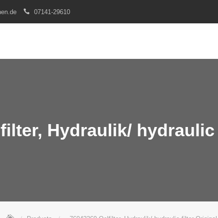
nen.de
07141-29610
lter, Hydraulik/ hydraulic 