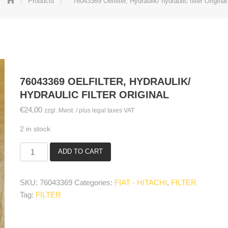
Products
76043369 Oelfilter, Hydraulik/ hydraulic filter Original
76043369 OELFILTER, HYDRAULIK/
HYDRAULIC FILTER ORIGINAL
€
24,00
zzgl. Mwst. / plus legal taxes VAT
2 in stock
ADD TO CART
76043369
Oelfilter,
Hydraulik/
SKU:
76043369
Categories:
FIAT - HITACHI
,
FILTER
hydraulic
Tag:
FILTER
filter
Original
quantity