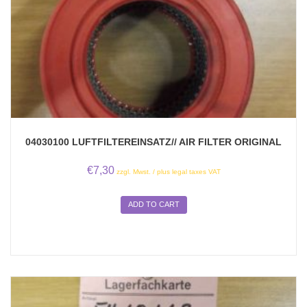
04030100 LUFTFILTEREINSATZ// AIR FILTER ORIGINAL
€
7,30
zzgl. Mwst. / plus legal taxes VAT
ADD TO CART