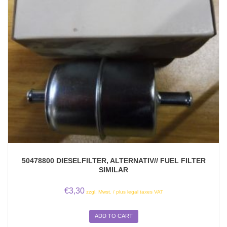
50478800 DIESELFILTER, ALTERNATIV// FUEL FILTER
SIMILAR
€
3,30
zzgl. Mwst. / plus legal taxes VAT
ADD TO CART