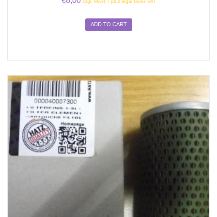
€
8,00
zzgl. Mwst. / plus legal taxes VAT
ADD TO CART