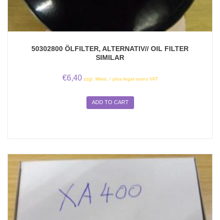
50302800 ÖLFILTER, ALTERNATIV// OIL FILTER
SIMILAR
€
6,40
zzgl. Mwst. / plus legal taxes VAT
ADD TO CART