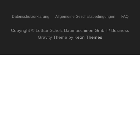
Datenschutzerklärung
Allgemeine Geschäftsbedingungen
FAQ
Copyright © Lothar Scholz Baumaschinen GmbH / Business
Gravity Theme by
Keon Themes