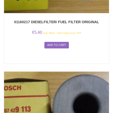
01160217 DIESELFILTER/ FUEL FILTER ORIGINAL
€
5,40
zzgl. Mwst. / plus legal taxes VAT
ADD TO CART