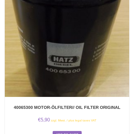
40065300 MOTOR-ÖLFILTER// OIL FILTER ORIGINAL
€
5,90
zzgl. Mwst. / plus legal taxes VAT