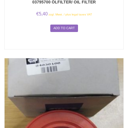
03795700 ÖLFILTER/ OIL FILTER
€
5,40
zzgl. Mwst. / plus legal taxes VAT
ADD TO CART