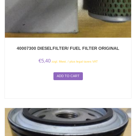
40007300 DIESELFILTER/ FUEL FILTER ORIGINAL
€
5,40
zzgl. Mwst. / plus legal taxes VAT
ADD TO CART