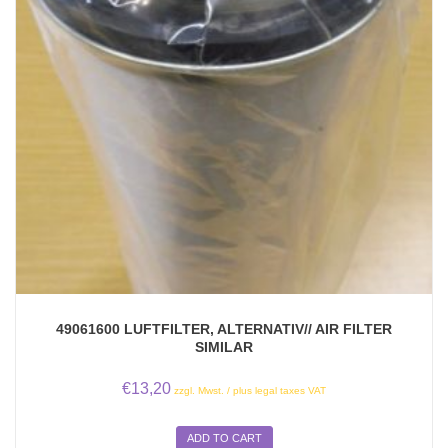
49061600 LUFTFILTER, ALTERNATIV// AIR FILTER
SIMILAR
€
13,20
zzgl. Mwst. / plus legal taxes VAT
ADD TO CART