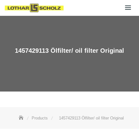
Skip
to
content
1457429113 Ölfilter/ oil filter Original
Products
1457429113 Ölfilter/ oil filter Original