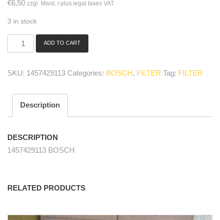
€
6,50
zzgl. Mwst. / plus legal taxes VAT
3 in stock
ADD TO CART
1457429113
Ölfilter/
oil
SKU:
1457429113
Categories:
BOSCH
,
FILTER
Tag:
FILTER
filter
Original
quantity
Description
DESCRIPTION
1457429113 BOSCH
RELATED PRODUCTS