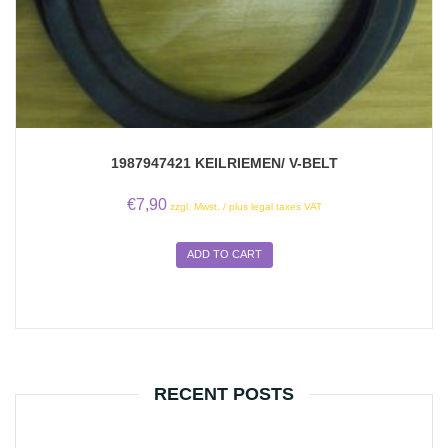
1987947421 KEILRIEMEN/ V-BELT
€
7,90
zzgl. Mwst. / plus legal taxes VAT
ADD TO CART
RECENT POSTS