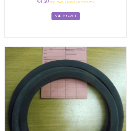
€
4,50
zzgl. Mwst. / plus legal taxes VAT
ADD TO CART