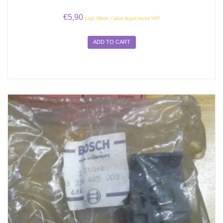
€
5,90
zzgl. Mwst. / plus legal taxes VAT
ADD TO CART