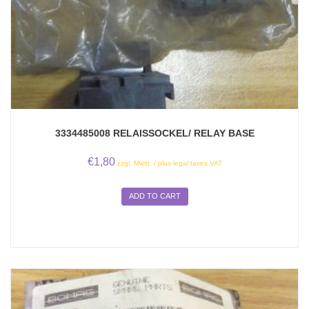
3334485008 RELAISSOCKEL/ RELAY BASE
€
1,80
zzgl. Mwst. / plus legal taxes VAT
ADD TO CART