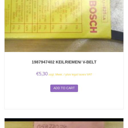
1987947402 KEILRIEMEN/ V-BELT
€
5,30
zzgl. Mwst. / plus legal taxes VAT
ADD TO CART