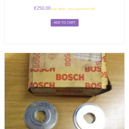
€
250,00
zzgl. Mwst. / plus legal taxes VAT
ADD TO CART