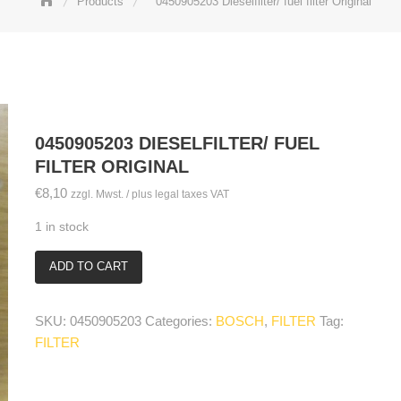
Products
0450905203 Dieselfilter/ fuel filter Original
0450905203 DIESELFILTER/ FUEL
FILTER ORIGINAL
€
8,10
zzgl. Mwst. / plus legal taxes VAT
1 in stock
ADD TO CART
0450905203
Dieselfilter/
fuel
SKU:
0450905203
Categories:
BOSCH
,
FILTER
Tag:
filter
FILTER
Original
quantity