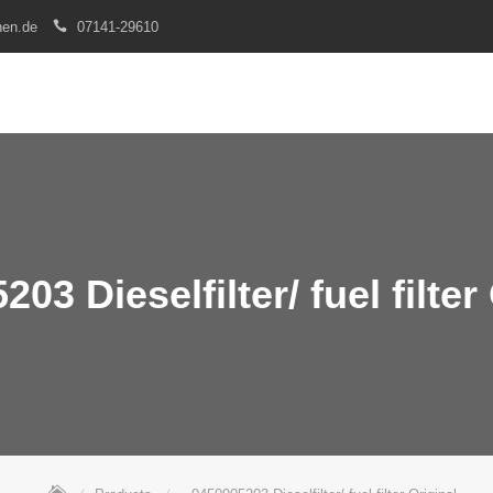
nen.de
07141-29610
03 Dieselfilter/ fuel filter