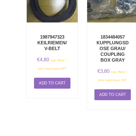
1987947323
1834484057
KEILRIEMEN/
KUPPLUNGSD
V-BELT
OSE GRAU/
COUPLING
€
4,80
BOX GRAY
zzgl. Mwst. /
plus legal taxes VAT
€
3,80
zzgl. Mwst. /
plus legal taxes VAT
ADD TO CART
ADD TO CART