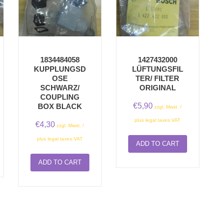
1834484058
1427432000
KUPPLUNGSD
LÜFTUNGSFIL
OSE
TER/ FILTER
SCHWARZ/
ORIGINAL
COUPLING
€
5,90
BOX BLACK
zzgl. Mwst. /
plus legal taxes VAT
€
4,30
zzgl. Mwst. /
plus legal taxes VAT
ADD TO CART
ADD TO CART