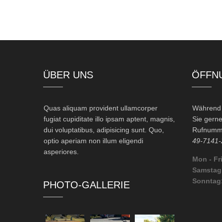
ÜBER UNS
ÖFFN
Quas aliquam provident ullamcorper
Während d
fugiat cupiditate illo ipsam aptent, magnis,
Sie gerne
dui voluptatibus, adipisicing sunt. Quo,
Rufnumme
optio aperiam non illum eligendi
49-7141-
asperiores.
Mon - Fri
Samstag
Sonntag
PHOTO-GALLERIE