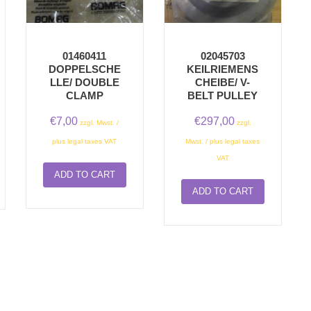
01460411
02045703
DOPPELSCHE
KEILRIEMENS
LLE/ DOUBLE
CHEIBE/ V-
CLAMP
BELT PULLEY
€
7,00
€
297,00
zzgl. Mwst. /
zzgl.
plus legal taxes VAT
Mwst. / plus legal taxes
VAT
ADD TO CART
ADD TO CART