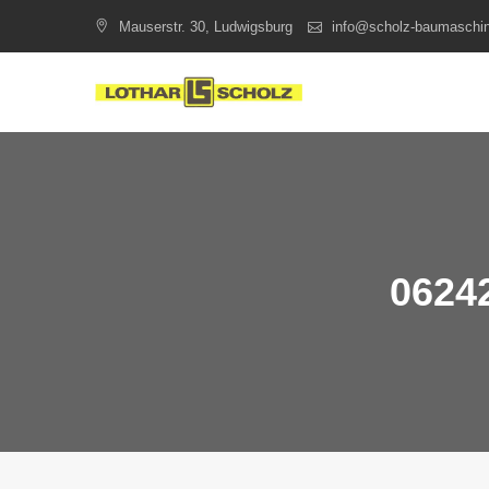
Skip
Mauserstr. 30, Ludwigsburg
info@scholz-baumaschi
to
content
06242