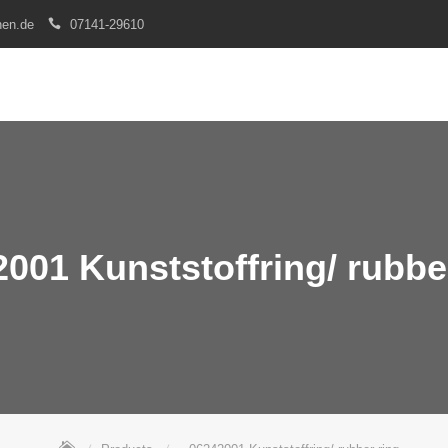
nen.de
07141-29610
001 Kunststoffring/ rubbe