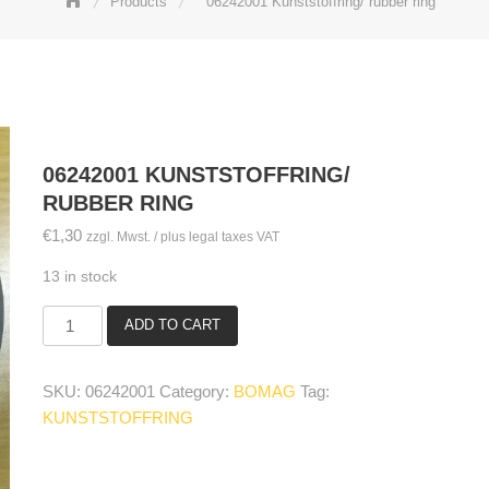
Products
06242001 Kunststoffring/ rubber ring
06242001 KUNSTSTOFFRING/
RUBBER RING
€
1,30
zzgl. Mwst. / plus legal taxes VAT
13 in stock
ADD TO CART
06242001
Kunststoffring/
rubber
SKU:
06242001
Category:
BOMAG
Tag:
ring
KUNSTSTOFFRING
quantity