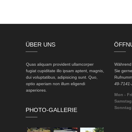
ÜBER UNS
ÖFFN
Quas aliquam provident ullamcorper
Während d
fugiat cupiditate illo ipsam aptent, magnis,
Sie gerne
dui voluptatibus, adipisicing sunt. Quo,
Rufnumme
optio aperiam non illum eligendi
49-7141-
asperiores.
Mon - Fri
Samstag
Sonntag
PHOTO-GALLERIE