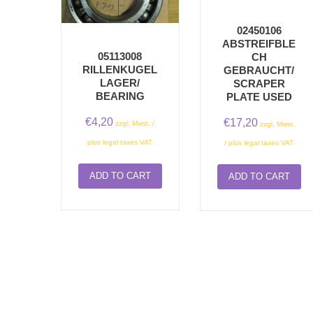
02450106
ABSTREIFBLE
05113008
CH
RILLENKUGEL
GEBRAUCHT/
LAGER/
SCRAPER
BEARING
PLATE USED
€
4,20
€
17,20
zzgl. Mwst. /
zzgl. Mwst.
plus legal taxes VAT
/ plus legal taxes VAT
ADD TO CART
ADD TO CART