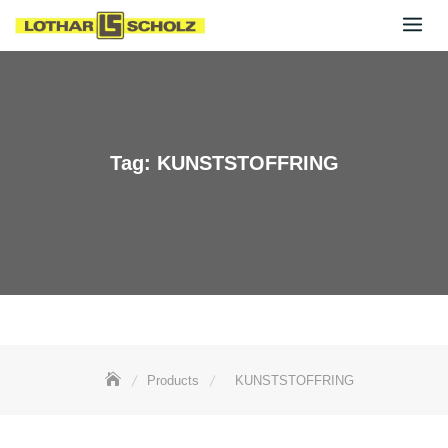
Skip
to
content
Tag:
KUNSTSTOFFRING
Products
KUNSTSTOFFRING