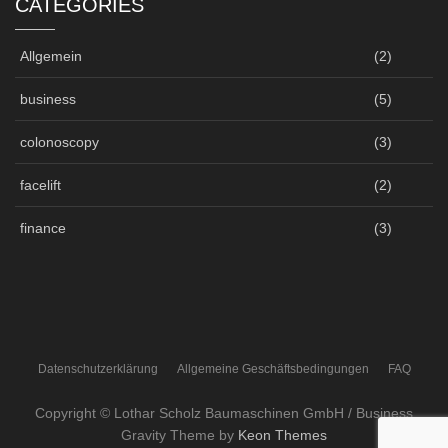
CATEGORIES
Allgemein
(2)
business
(5)
colonoscopy
(3)
facelift
(2)
finance
(3)
Datenschutzerklärung
Allgemeine Geschäftsbedingungen
FAQ
Copyright © Lothar Scholz Baumaschinen GmbH / Business
Gravity Theme by
Keon Themes