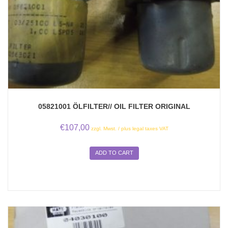
05821001 ÖLFILTER// OIL FILTER ORIGINAL
€
107,00
zzgl. Mwst. / plus legal taxes VAT
ADD TO CART