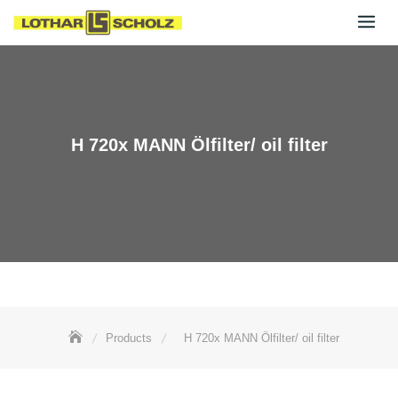
Skip
to
content
H 720x MANN Ölfilter/ oil filter
Products
H 720x MANN Ölfilter/ oil filter