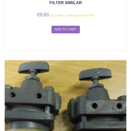
FILTER SIMILAR
€
9,60
zzgl. Mwst. / plus legal taxes VAT
ADD TO CART