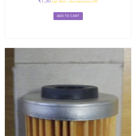
€
7,30
zzgl. Mwst. / plus legal taxes VAT
ADD TO CART