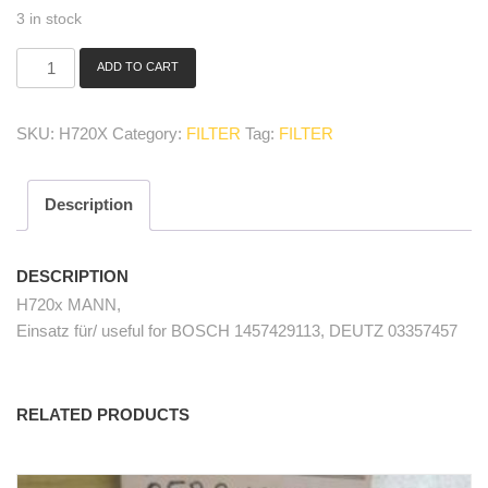
3 in stock
ADD TO CART
H
720x
MANN
SKU:
H720X
Category:
FILTER
Tag:
FILTER
Ölfilter/
oil
filter
Description
quantity
DESCRIPTION
H720x MANN,
Einsatz für/ useful for BOSCH 1457429113, DEUTZ 03357457
RELATED PRODUCTS