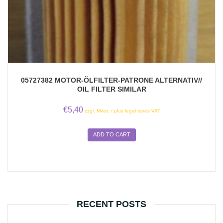
05727382 MOTOR-ÖLFILTER-PATRONE ALTERNATIV//
OIL FILTER SIMILAR
€
5,40
zzgl. Mwst. / plus legal taxes VAT
ADD TO CART
RECENT POSTS