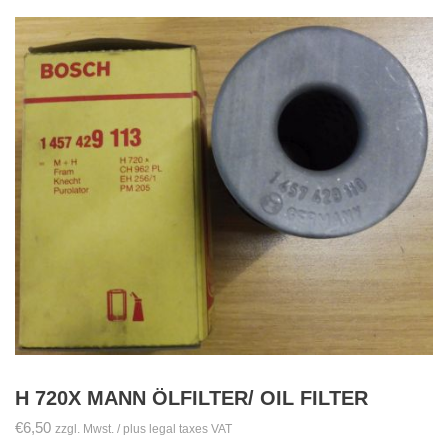
H 720X MANN ÖLFILTER/ OIL FILTER
€
6,50
zzgl. Mwst. / plus legal taxes VAT