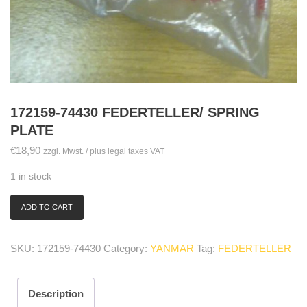
172159-74430 FEDERTELLER/ SPRING
PLATE
€
18,90
zzgl. Mwst. / plus legal taxes VAT
1 in stock
ADD TO CART
172159-
74430
Federteller/
SKU:
172159-74430
Category:
YANMAR
Tag:
FEDERTELLER
spring
plate
quantity
Description