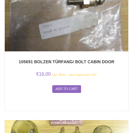
105691 BOLZEN TÜRFANG/ BOLT CABIN DOOR
€
16,00
zzgl. Mwst. / plus legal taxes VAT
ADD TO CART