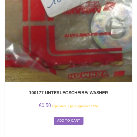
100177 UNTERLEGSCHEIBE/ WASHER
€
0,50
zzgl. Mwst. / plus legal taxes VAT
ADD TO CART