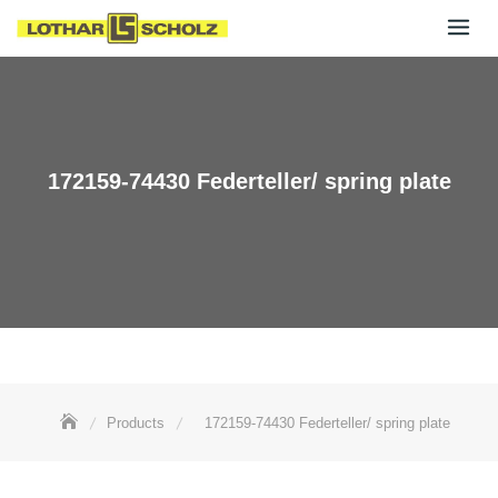
Skip
to
content
172159-74430 Federteller/ spring plate
Products
172159-74430 Federteller/ spring plate