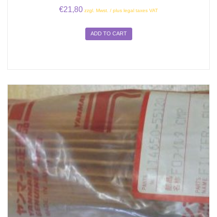
€
21,80
zzgl. Mwst. / plus legal taxes VAT
ADD TO CART