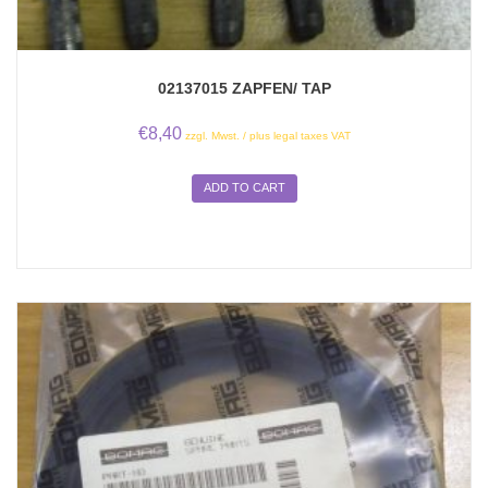
02137015 ZAPFEN/ TAP
€
8,40
zzgl. Mwst. / plus legal taxes VAT
ADD TO CART