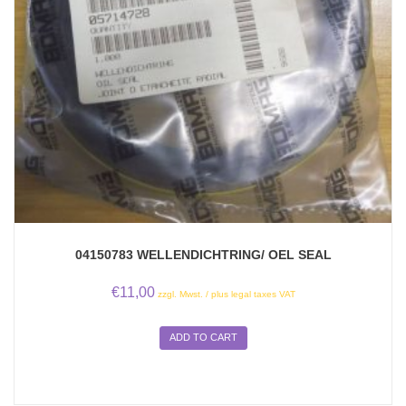
04150783 WELLENDICHTRING/ OEL SEAL
€
11,00
zzgl. Mwst. / plus legal taxes VAT
ADD TO CART