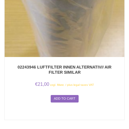
02243946 LUFTFILTER INNEN ALTERNATIV// AIR
FILTER SIMILAR
€
21,00
zzgl. Mwst. / plus legal taxes VAT
ADD TO CART