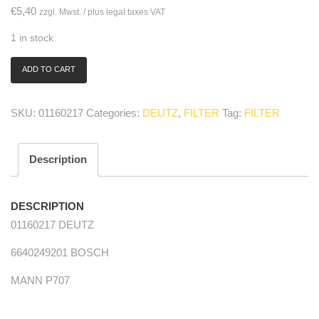
€
5,40
zzgl. Mwst. / plus legal taxes VAT
1 in stock
ADD TO CART
01160217
Dieselfilter/
fuel
SKU:
01160217
Categories:
DEUTZ
,
FILTER
Tag:
FILTER
filter
Original
quantity
Description
DESCRIPTION
01160217 DEUTZ
6640249201 BOSCH
MANN P707