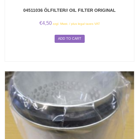
04511036 ÖLFILTER// OIL FILTER ORIGINAL
€
4,50
zzgl. Mwst. / plus legal taxes VAT
ADD TO CART