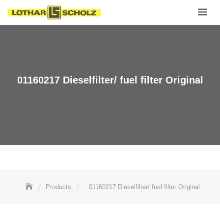
Skip
to
content
01160217 Dieselfilter/ fuel filter Original
Products
01160217 Dieselfilter/ fuel filter Original