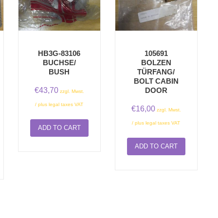
HB3G-83106
105691
BUCHSE/
BOLZEN
BUSH
TÜRFANG/
BOLT CABIN
€
43,70
DOOR
zzgl. Mwst.
/ plus legal taxes VAT
€
16,00
zzgl. Mwst.
/ plus legal taxes VAT
ADD TO CART
ADD TO CART