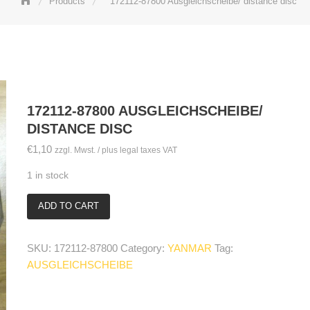
Products
172112-87800 Ausgleichscheibe/ distance disc
172112-87800 AUSGLEICHSCHEIBE/
DISTANCE DISC
€
1,10
zzgl. Mwst. / plus legal taxes VAT
1 in stock
ADD TO CART
172112-
87800
Ausgleichscheibe/
SKU:
172112-87800
Category:
YANMAR
Tag:
distance
AUSGLEICHSCHEIBE
disc
quantity