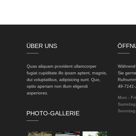
ÜBER UNS
ÖFFN
Quas aliquam provident ullamcorper
Während d
fugiat cupiditate illo ipsam aptent, magnis,
Sie gerne
dui voluptatibus, adipisicing sunt. Quo,
Rufnumme
optio aperiam non illum eligendi
49-7141-
asperiores.
Mon - Fri
Samstag
Sonntag
PHOTO-GALLERIE