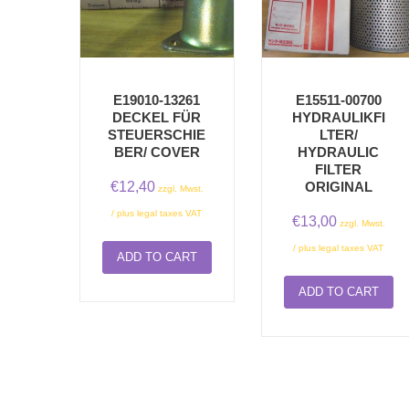
E19010-13261
E15511-00700
DECKEL FÜR
HYDRAULIKFI
STEUERSCHIE
LTER/
BER/ COVER
HYDRAULIC
FILTER
€
12,40
ORIGINAL
zzgl. Mwst.
/ plus legal taxes VAT
€
13,00
zzgl. Mwst.
/ plus legal taxes VAT
ADD TO CART
ADD TO CART