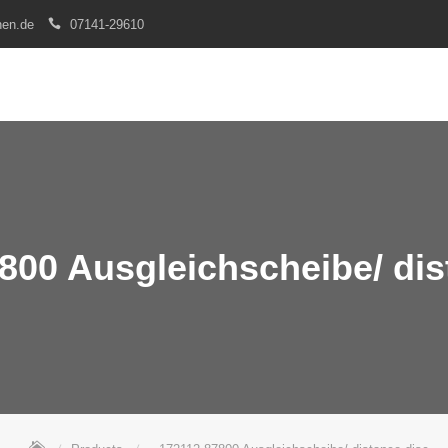
nen.de
07141-29610
800 Ausgleichscheibe/ dis