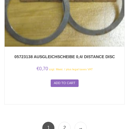
05723138 AUSGLEICHSCHEIBE 0,4/ DISTANCE DISC
€
0,70
zzgl. Mwst. / plus legal taxes VAT
ADD TO CART
1
2
→