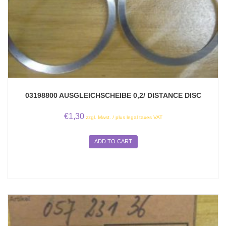
03198800 AUSGLEICHSCHEIBE 0,2/ DISTANCE DISC
€
1,30
zzgl. Mwst. / plus legal taxes VAT
ADD TO CART