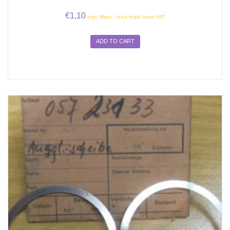
€
1,10
zzgl. Mwst. / plus legal taxes VAT
ADD TO CART