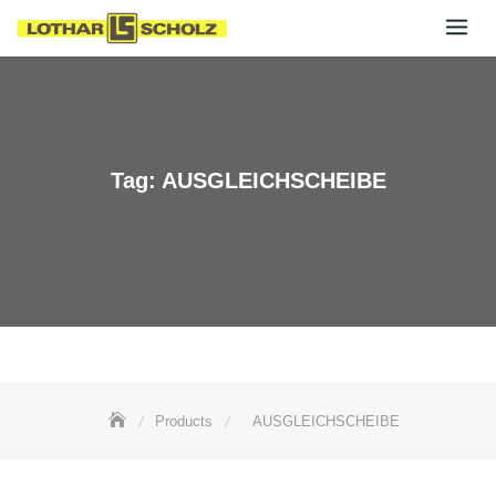
Skip
to
content
Tag:
AUSGLEICHSCHEIBE
Products
AUSGLEICHSCHEIBE