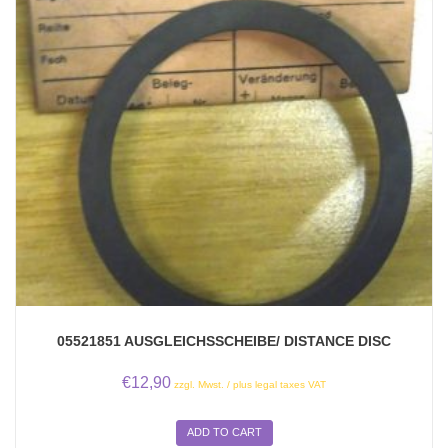
05521851 AUSGLEICHSSCHEIBE/ DISTANCE DISC
€
12,90
zzgl. Mwst. / plus legal taxes VAT
ADD TO CART