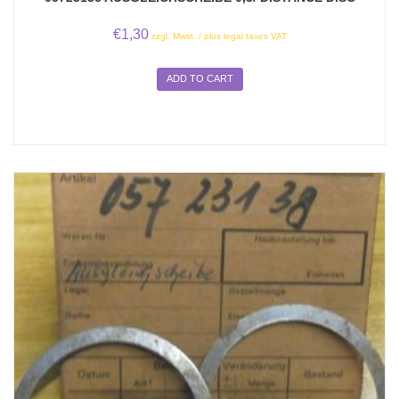
€
1,30
zzgl. Mwst. / plus legal taxes VAT
ADD TO CART