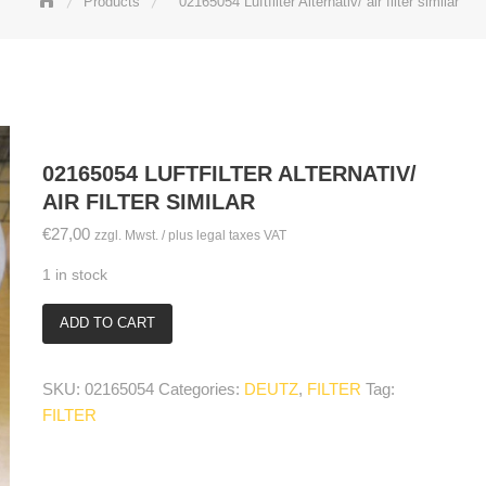
Products
02165054 Luftfilter Alternativ/ air filter similar
02165054 LUFTFILTER ALTERNATIV/
AIR FILTER SIMILAR
€
27,00
zzgl. Mwst. / plus legal taxes VAT
1 in stock
ADD TO CART
02165054
Luftfilter
Alternativ/
SKU:
02165054
Categories:
DEUTZ
,
FILTER
Tag:
air
FILTER
filter
similar
quantity