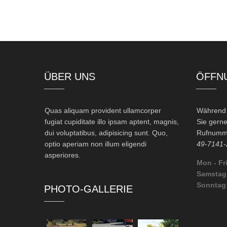
ÜBER UNS
ÖFFN
Quas aliquam provident ullamcorper
Während d
fugiat cupiditate illo ipsam aptent, magnis,
Sie gerne
dui voluptatibus, adipisicing sunt. Quo,
Rufnumme
optio aperiam non illum eligendi
49-7141-
asperiores.
Mon - Fri
Samstag
Sonntag
PHOTO-GALLERIE