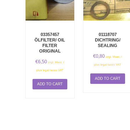
03357457
01118707
ÖLFILTER/ OIL
DICHTRING/
FILTER
SEALING
ORIGINAL
€
0,80
zzgl. Mwst. /
€
6,50
zzgl. Mwst. /
plus legal taxes VAT
plus legal taxes VAT
ADD TO CART
ADD TO CART