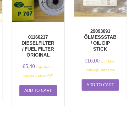
29093091
01160217
ÖLMESSSTAB/
DIESELFILTER
OIL DIP S
/ FUEL FILTER
TICK
ORIGINAL
€
16,00
zzgl. Mwst.
€
5,40
zzgl. Mwst. /
/ plus legal taxes VAT
plus legal taxes VAT
ADD TO CART
ADD TO CART