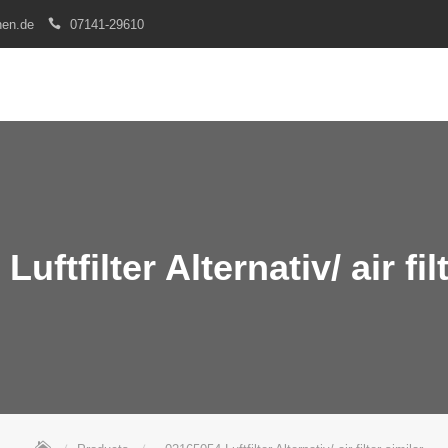
nen.de
07141-29610
uftfilter Alternativ/ air fil