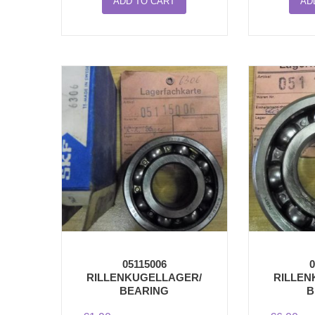
ADD TO CART
AD
05115006
0
RILLENKUGELLAGER/
RILLEN
BEARING
B