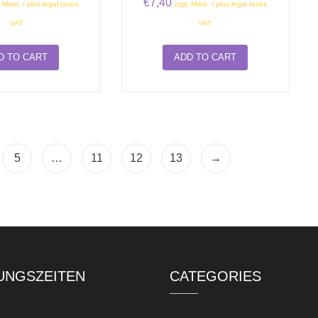
€
7,40
. Mwst. / plus legal taxes
zzgl. Mwst. / plus legal taxes
VAT
VAT
D TO CART
ADD TO CART
5
…
11
12
13
→
UNGSZEITEN
CATEGORIES