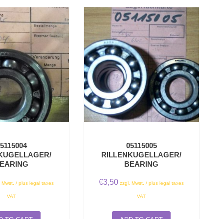
5115004
05115005
KUGELLAGER/
RILLENKUGELLAGER/
EARING
BEARING
€
3,50
. Mwst. / plus legal taxes
zzgl. Mwst. / plus legal taxes
VAT
VAT