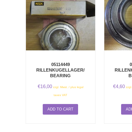
05114449
0
RILLENKUGELLAGER/
RILLEN
BEARING
B
€
16,00
€
4,60
zzgl. Mwst. / plus legal
zzgl
taxes VAT
ADD TO CART
AD