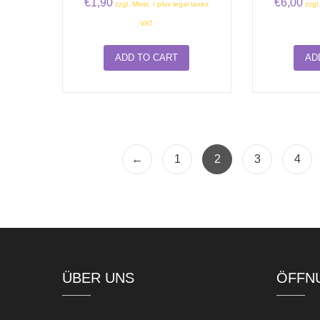
€
1,90
€
6,00
zzgl. Mwst. / plus legal taxes
zzgl
VAT
ADD TO CART
AD
←
1
2
3
4
ÜBER UNS
ÖFFN