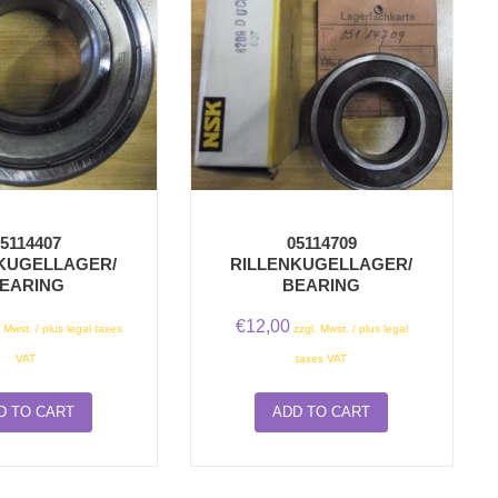
5114407
05114709
KUGELLAGER/
RILLENKUGELLAGER/
EARING
BEARING
€
12,00
. Mwst. / plus legal taxes
zzgl. Mwst. / plus legal
VAT
taxes VAT
D TO CART
ADD TO CART