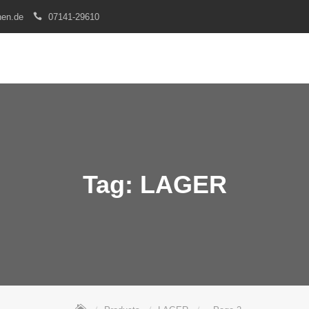
nen.de
07141-29610
Tag:
LAGER