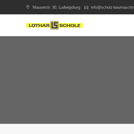
Skip
Mauserstr. 30, Ludwigsburg
info@scholz-baumaschi
to
content