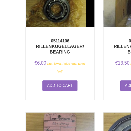
05114106
0
RILLENKUGELLAGER/
RILLEN
BEARING
B
€
6,00
€
13,50
zzgl. Mwst. / plus legal taxes
VAT
ADD TO CART
AD