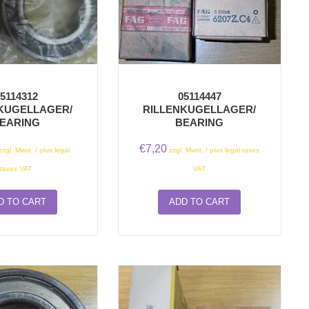
5114312
05114447
KUGELLAGER/
RILLENKUGELLAGER/
EARING
BEARING
€
7,20
zzgl. Mwst. / plus legal
zzgl. Mwst. / plus legal taxes
taxes VAT
VAT
D TO CART
ADD TO CART