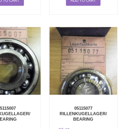
D TO CART
ADD TO CART
5115007
05115077
KUGELLAGER/
RILLENKUGELLAGER/
EARING
BEARING