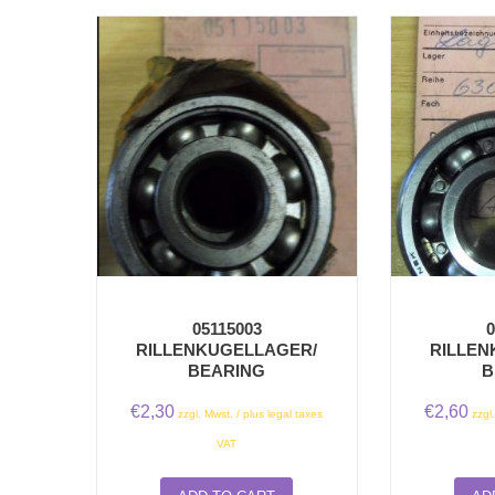
05115003
0
RILLENKUGELLAGER/
RILLEN
BEARING
B
€
2,30
€
2,60
zzgl. Mwst. / plus legal taxes
zzgl
VAT