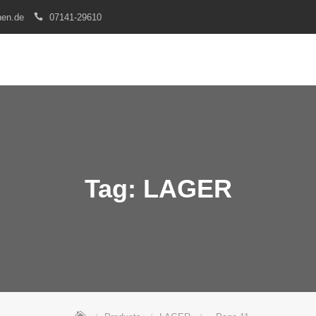
nen.de
07141-29610
Tag:
LAGER