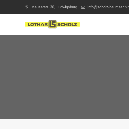
Skip
Mauserstr. 30, Ludwigsburg
info@scholz-baumaschi
to
content