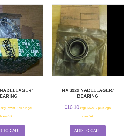
4 NADELLAGER/
NA 6922 NADELLAGER/
EARING
BEARING
€
16,10
zzgl. Mwst. / plus legal
zzgl. Mwst. / plus legal
taxes VAT
taxes VAT
D TO CART
ADD TO CART