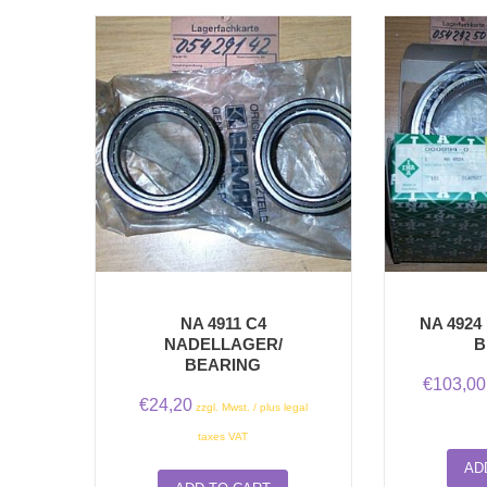
NA 4911 C4
NA 492
NADELLAGER/
B
BEARING
€
103,00
€
24,20
zzgl. Mwst. / plus legal
taxes VAT
AD