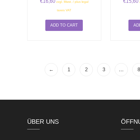
€
16,60
€
15,60
zzgl. Mwst. / plus legal
taxes VAT
ADD TO CART
AD
←
1
2
3
…
ÜBER UNS
ÖFFN