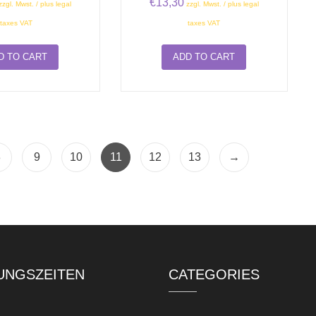
€
13,30
zzgl. Mwst. / plus legal
zzgl. Mwst. / plus legal
taxes VAT
taxes VAT
D TO CART
ADD TO CART
8
9
10
11
12
13
→
UNGSZEITEN
CATEGORIES