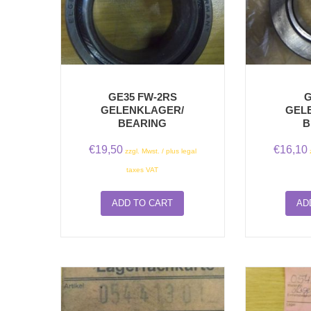
GE35 FW-2RS
G
GELENKLAGER/
GEL
BEARING
B
€
19,50
€
16,10
zzgl. Mwst. / plus legal
taxes VAT
ADD TO CART
AD