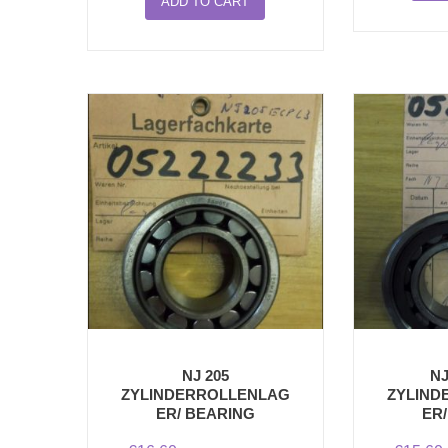
ADD TO CART
NJ 205
NJ
ZYLINDERROLLENLAG
ZYLIND
ER/ BEARING
ER