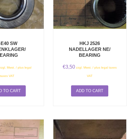
E40 SW
HKJ 2526
ENKLAGER/
NADELLAGER NE/
EARING
BEARING
€
3,50
zzgl. Mwst. / plus legal
zzgl. Mwst. / plus legal taxes
taxes VAT
VAT
D TO CART
ADD TO CART