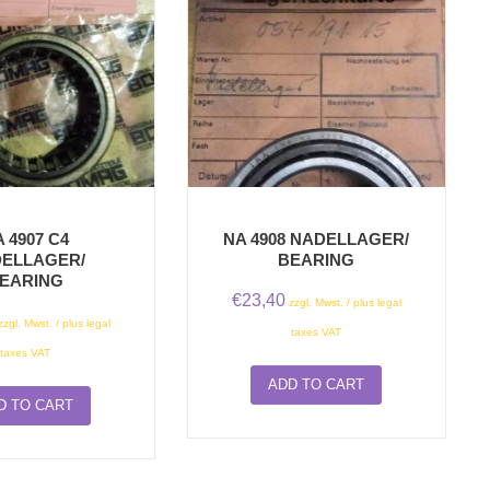
 4907 C4
NA 4908 NADELLAGER/
ELLAGER/
BEARING
EARING
€
23,40
zzgl. Mwst. / plus legal
zzgl. Mwst. / plus legal
taxes VAT
taxes VAT
ADD TO CART
D TO CART