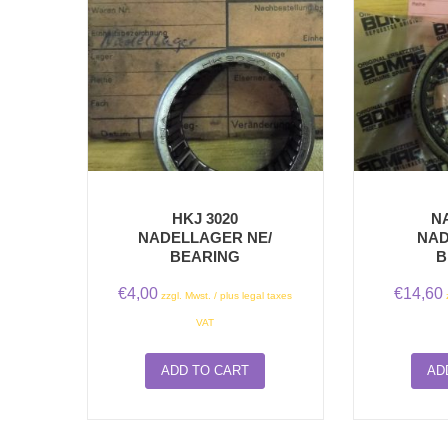
HKJ 3020
NA
NADELLAGER NE/
NAD
BEARING
B
€
4,00
€
14,60
zzgl. Mwst. / plus legal taxes
VAT
ADD TO CART
AD