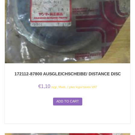
172112-87800 AUSGLEICHSCHEIBE/ DISTANCE DISC
€
1,10
zzgl. Mwst. / plus legal taxes VAT
ADD TO CART