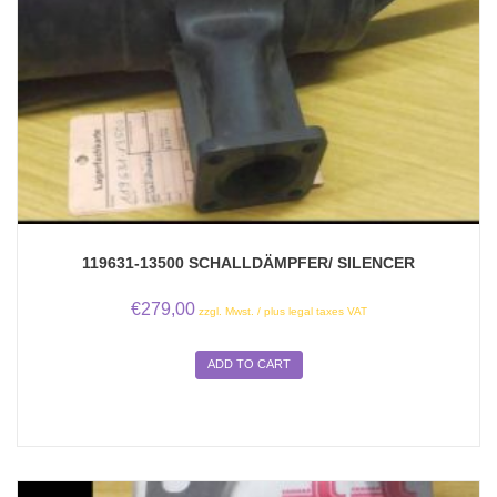
119631-13500 SCHALLDÄMPFER/ SILENCER
€
279,00
zzgl. Mwst. / plus legal taxes VAT
ADD TO CART