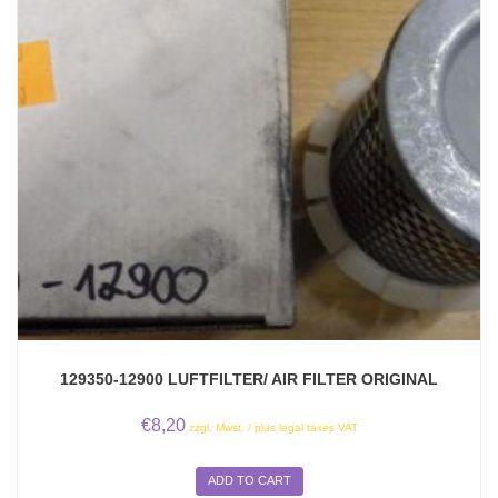
129350-12900 LUFTFILTER/ AIR FILTER ORIGINAL
€
8,20
zzgl. Mwst. / plus legal taxes VAT
ADD TO CART