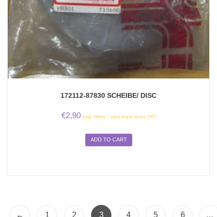
172112-87830 SCHEIBE/ DISC
€
2,90
zzgl. Mwst. / plus legal taxes VAT
ADD TO CART
←
1
2
3
4
5
6
…