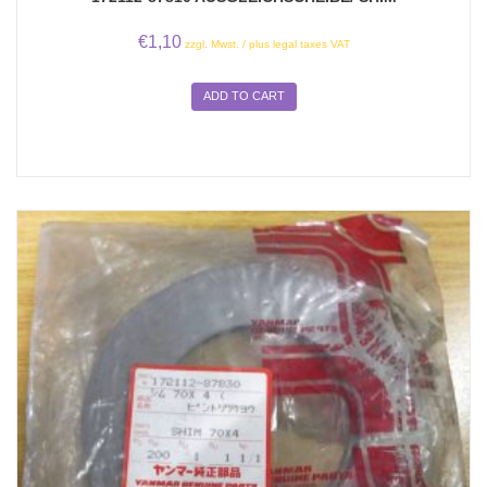
€
1,10
zzgl. Mwst. / plus legal taxes VAT
ADD TO CART