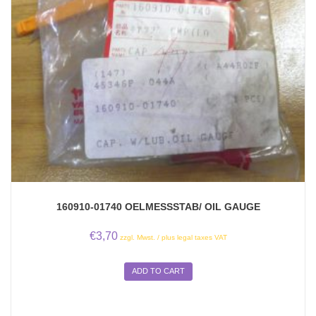
160910-01740 OELMESSSTAB/ OIL GAUGE
€
3,70
zzgl. Mwst. / plus legal taxes VAT
ADD TO CART