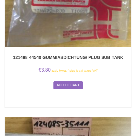
121468-44540 GUMMIABDICHTUNG/ PLUG SUB-TANK
€
3,80
zzgl. Mwst. / plus legal taxes VAT
ADD TO CART