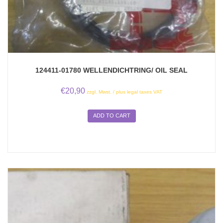
124411-01780 WELLENDICHTRING/ OIL SEAL
€
20,90
zzgl. Mwst. / plus legal taxes VAT
ADD TO CART