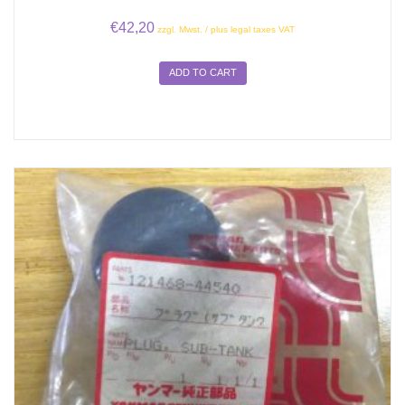
€
42,20
zzgl. Mwst. / plus legal taxes VAT
ADD TO CART