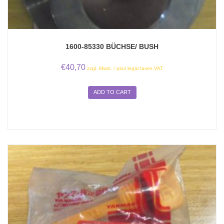
1600-85330 BÜCHSE/ BUSH
€
40,70
zzgl. Mwst. / plus legal taxes VAT
ADD TO CART