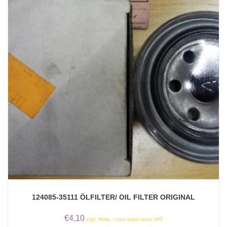
124085-35111 ÖLFILTER/ OIL FILTER ORIGINAL
€
4,10
zzgl. Mwst. / plus legal taxes VAT