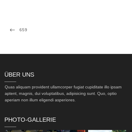
Post
navigation
PREVIOUS
659
POST
ÜBER UNS
Quas aliquam provident ullamcorper fugiat cupiditate illo ipsam
aptent, magnis, dui voluptatibus, adipisicing sunt. Quo, optio
aperiam non illum eligendi asperiores.
PHOTO-GALLERIE