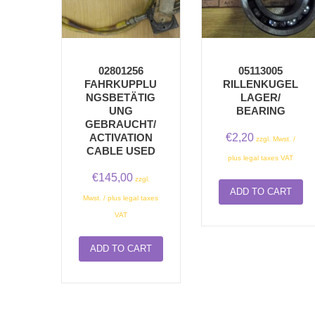
02801256
05113005
FAHRKUPPLU
RILLENKUGEL
NGSBETÄTIG
LAGER/
UNG
BEARING
GEBRAUCHT/
€
2,20
ACTIVATION
zzgl. Mwst. /
CABLE USED
plus legal taxes VAT
€
145,00
zzgl.
ADD TO CART
Mwst. / plus legal taxes
VAT
ADD TO CART