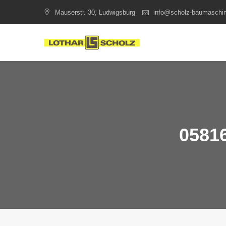
Skip
Mauserstr. 30, Ludwigsburg
info@scholz-baumaschi
to
content
05816