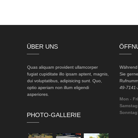
ÜBER UNS
ÖFFN
Quas aliquam provident ullamcorper
Während d
fugiat cupiditate illo ipsam aptent, magnis,
Sie gerne
dui voluptatibus, adipisicing sunt. Quo,
Rufnumme
optio aperiam non illum eligendi
49-7141-
asperiores.
Mon - Fri
Samstag
Sonntag
PHOTO-GALLERIE