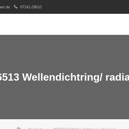
nen.de
07141-29610
513 Wellendichtring/ radia