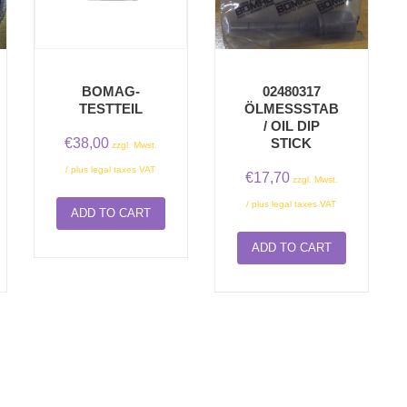
BOMAG-
02480317
TESTTEIL
ÖLMESSSTAB/
OIL DIP S
€
38,00
TICK
zzgl. Mwst.
/ plus legal taxes VAT
€
17,70
zzgl. Mwst.
/ plus legal taxes VAT
ADD TO CART
ADD TO CART