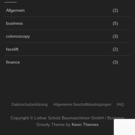
Allgemein
(2)
business
(5)
colonoscopy
(3)
facelift
(2)
finance
(3)
Datenschutzerklärung
Allgemeine Geschäftsbedingungen
FAQ
Copyright © Lothar Scholz Baumaschinen GmbH / Business
Gravity Theme by
Keon Themes