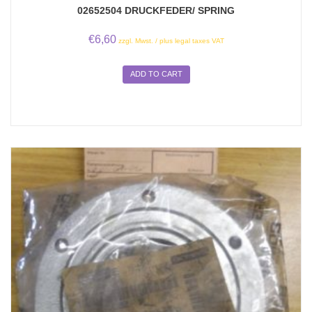
02652504 DRUCKFEDER/ SPRING
€
6,60
zzgl. Mwst. / plus legal taxes VAT
ADD TO CART