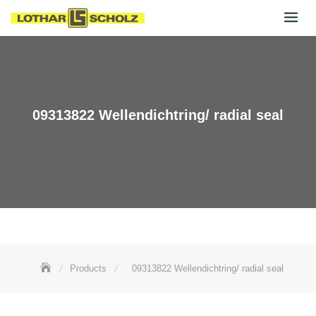
Skip
to
content
09313822 Wellendichtring/ radial seal
Products
09313822 Wellendichtring/ radial seal