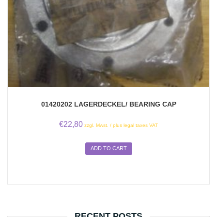
01420202 LAGERDECKEL/ BEARING CAP
€
22,80
zzgl. Mwst. / plus legal taxes VAT
ADD TO CART
RECENT POSTS