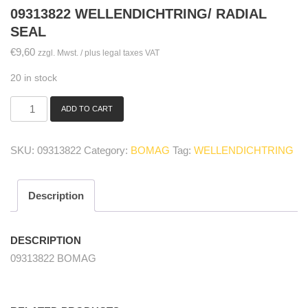
09313822 WELLENDICHTRING/ RADIAL
SEAL
€
9,60
zzgl. Mwst. / plus legal taxes VAT
20 in stock
ADD TO CART
09313822
Wellendichtring/
radial
SKU:
09313822
Category:
BOMAG
Tag:
WELLENDICHTRING
seal
quantity
Description
DESCRIPTION
09313822 BOMAG