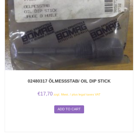
02480317 ÖLMESSSTAB/ OIL DIP STICK
€
17,70
zzgl. Mwst. / plus legal taxes VAT
ADD TO CART