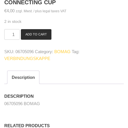
CONNECTING CUP
€
4,00
zzgl. Mwst. / plus legal taxes VAT
2 in stock
ADD TO CART
06705096
Verbindungskappe/
connecting
SKU:
06705096
Category:
BOMAG
Tag:
cup
VERBINDUNGSKAPPE
quantity
Description
DESCRIPTION
06705096 BOMAG
RELATED PRODUCTS