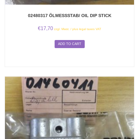
02480317 ÖLMESSSTAB/ OIL DIP STICK
€
17,70
zzgl. Mwst. / plus legal taxes VAT
ADD TO CART