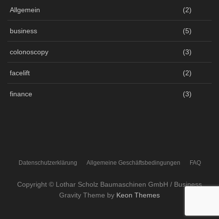
Allgemein
(2)
business
(5)
colonoscopy
(3)
facelift
(2)
finance
(3)
Datenschutzerklärung
Allgemeine Geschäftsbedingungen
FAQ
Copyright © Lothar Scholz Baumaschinen GmbH / Business
Gravity Theme by
Keon Themes