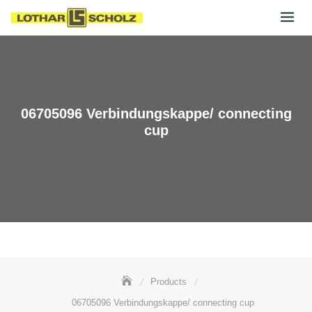
Skip
to
content
06705096 Verbindungskappe/ connecting
cup
Products
06705096 Verbindungskappe/ connecting cup