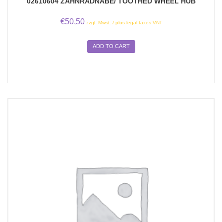
02610604 ZAHNRADNABE/ TOOTHED WHEEL HUB
€
50,50
zzgl. Mwst. / plus legal taxes VAT
ADD TO CART