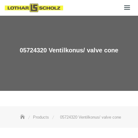
Skip
to
content
05724320 Ventilkonus/ valve cone
Products
05724320 Ventilkonus/ valve cone