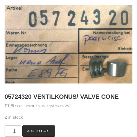
05724320 VENTILKONUS/ VALVE CONE
€
1,80
zzgl. Mwst. / plus legal taxes VAT
2 in stock
ADD TO CART
05724320