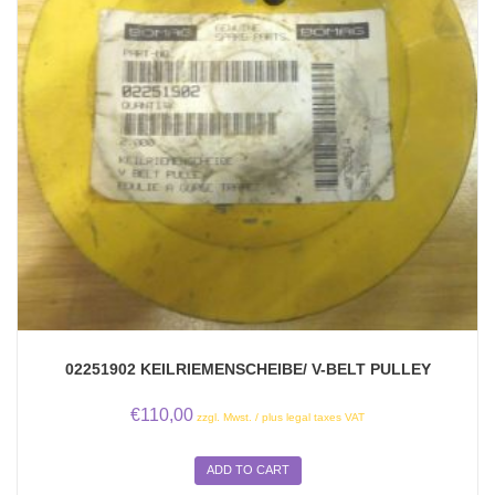
02251902 KEILRIEMENSCHEIBE/ V-BELT PULLEY
€
110,00
zzgl. Mwst. / plus legal taxes VAT
ADD TO CART