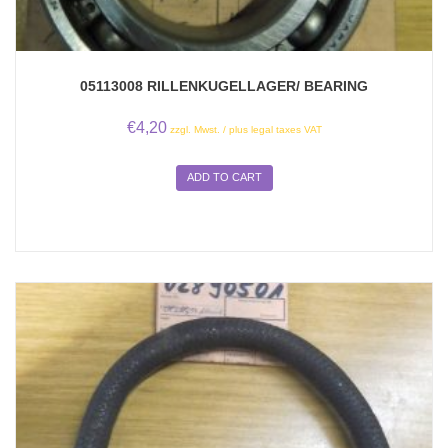
05113008 RILLENKUGELLAGER/ BEARING
€
4,20
zzgl. Mwst. / plus legal taxes VAT
ADD TO CART