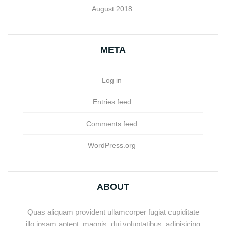
August 2018
META
Log in
Entries feed
Comments feed
WordPress.org
ABOUT
Quas aliquam provident ullamcorper fugiat cupiditate
illo ipsam aptent, magnis, dui voluptatibus, adipisicing