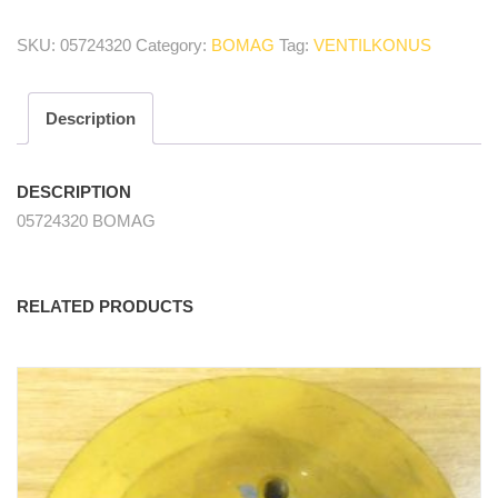
Ventilkonus/
valve
SKU:
05724320
Category:
BOMAG
Tag:
VENTILKONUS
cone
quantity
Description
DESCRIPTION
05724320 BOMAG
RELATED PRODUCTS