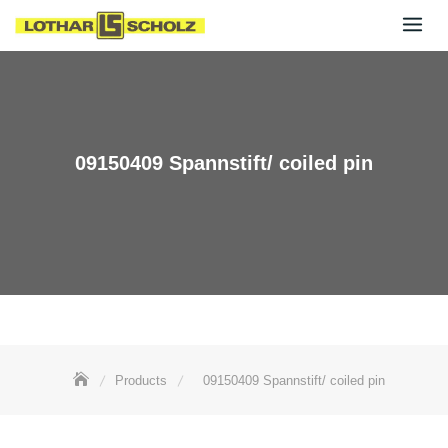
Skip
to
content
09150409 Spannstift/ coiled pin
Products
09150409 Spannstift/ coiled pin