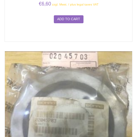
€
6,60
zzgl. Mwst. / plus legal taxes VAT
ADD TO CART