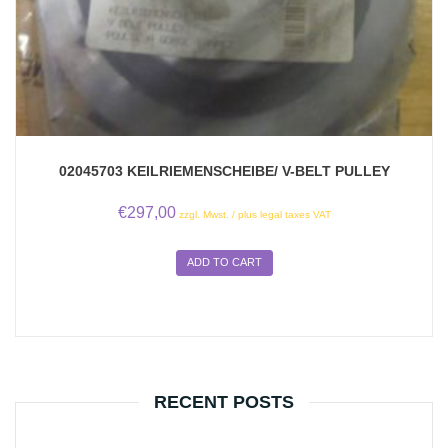
02045703 KEILRIEMENSCHEIBE/ V-BELT PULLEY
€
297,00
zzgl. Mwst. / plus legal taxes VAT
ADD TO CART
RECENT POSTS