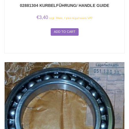
02881304 KURBELFÜHRUNG/ HANDLE GUIDE
€
3,40
zzgl. Mwst. / plus legal taxes VAT
ADD TO CART