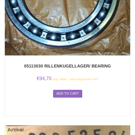
05113030 RILLENKUGELLAGER/ BEARING
€
94,70
zzgl. Mwst. / plus legal taxes VAT
ADD TO CART