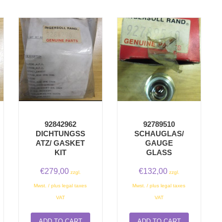
92842962
92789510
DICHTUNGSS
SCHAUGLAS/
ATZ/ GASKET
GAUGE
KIT
GLASS
€
279,00
€
132,00
zzgl.
zzgl.
Mwst. / plus legal taxes
Mwst. / plus legal taxes
VAT
VAT
ADD TO CART
ADD TO CART