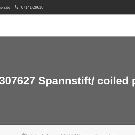
nen.de
07141-29610
307627 Spannstift/ coiled 