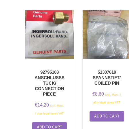
92795103
51307619
ANSCHLUSSST
SPANNSTIFT/
ÜCK/ C
COILED PIN
ONNECTION P
€
8,60
IECE
zzgl. Mwst. /
plus legal taxes VAT
€
14,20
zzgl. Mwst.
/ plus legal taxes VAT
ADD TO CART
ADD TO CART