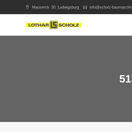
Skip
Mauserstr. 30, Ludwigsburg
info@scholz-baumaschi
to
content
51