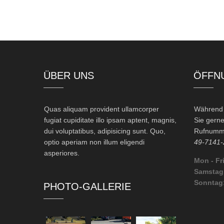
ÜBER UNS
ÖFFN
Quas aliquam provident ullamcorper
Während d
fugiat cupiditate illo ipsam aptent, magnis,
Sie gerne
dui voluptatibus, adipisicing sunt. Quo,
Rufnumme
optio aperiam non illum eligendi
49-7141-
asperiores.
Mon - Fri
Samstag
Sonntag
PHOTO-GALLERIE