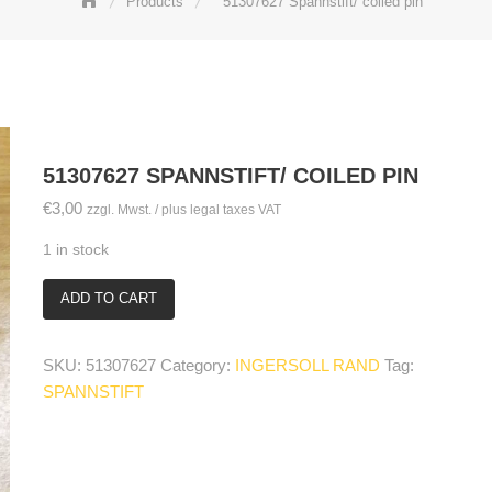
Products
51307627 Spannstift/ coiled pin
51307627 SPANNSTIFT/ COILED PIN
€
3,00
zzgl. Mwst. / plus legal taxes VAT
1 in stock
ADD TO CART
51307627
Spannstift/
coiled
SKU:
51307627
Category:
INGERSOLL RAND
Tag:
pin
SPANNSTIFT
quantity