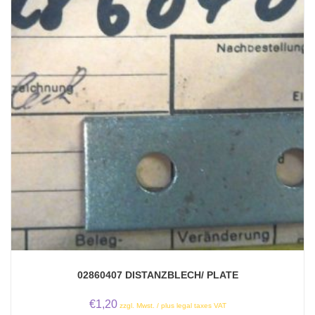
02860407 DISTANZBLECH/ PLATE
€
1,20
zzgl. Mwst. / plus legal taxes VAT