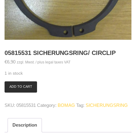
05815531 SICHERUNGSRING/ CIRCLIP
€
6,90
zzgl. Mwst. / plus legal taxes VAT
1 in stock
ADD TO CART
05815531
Sicherungsring/
circlip
SKU:
05815531
Category:
BOMAG
Tag:
SICHERUNGSRING
quantity
Description