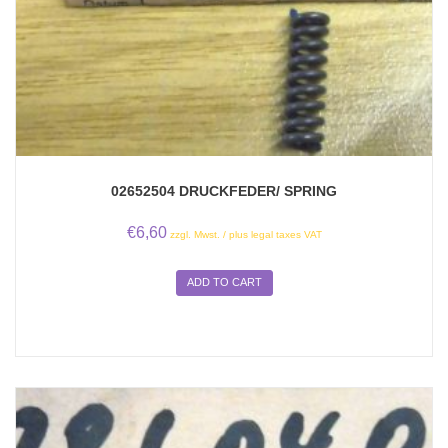
02652504 DRUCKFEDER/ SPRING
€
6,60
zzgl. Mwst. / plus legal taxes VAT
ADD TO CART