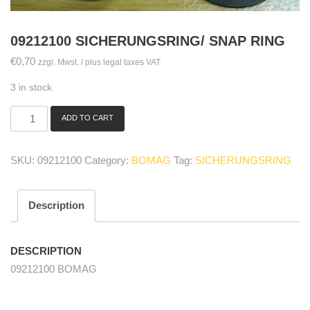
09212100 SICHERUNGSRING/ SNAP RING
€
0,70
zzgl. Mwst. / plus legal taxes VAT
3 in stock
ADD TO CART
09212100
Sicherungsring/
snap
SKU:
09212100
Category:
BOMAG
Tag:
SICHERUNGSRING
ring
quantity
Description
DESCRIPTION
09212100 BOMAG