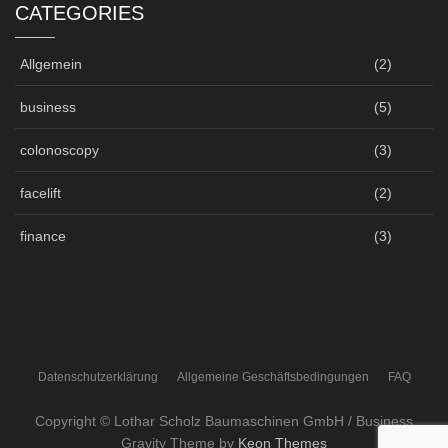
CATEGORIES
Allgemein
(2)
business
(5)
colonoscopy
(3)
facelift
(2)
finance
(3)
Datenschutzerklärung
Allgemeine Geschäftsbedingungen
FAQ
Copyright © Lothar Scholz Baumaschinen GmbH / Business
Gravity Theme by
Keon Themes