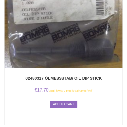
02480317 ÖLMESSSTAB/ OIL DIP STICK
€
17,70
zzgl. Mwst. / plus legal taxes VAT
ADD TO CART