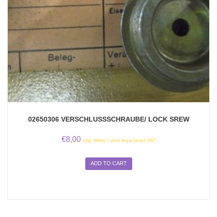
02650306 VERSCHLUSSSCHRAUBE/ LOCK SREW
€
8,00
zzgl. Mwst. / plus legal taxes VAT
ADD TO CART