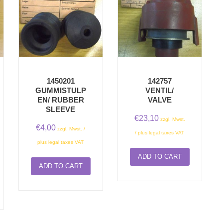
1450201
142757
GUMMISTULP
VENTIL/
EN/ RUBBER
VALVE
SLEEVE
€
23,10
zzgl. Mwst.
€
4,00
zzgl. Mwst. /
/ plus legal taxes VAT
plus legal taxes VAT
ADD TO CART
ADD TO CART