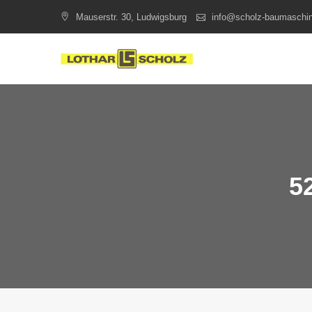
Skip
Mauserstr. 30, Ludwigsburg
info@scholz-baumaschi
to
content
5