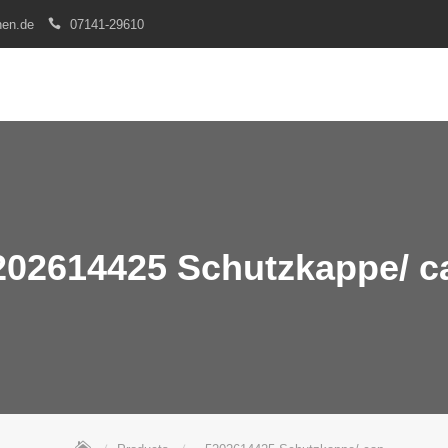
nen.de
07141-29610
202614425 Schutzkappe/ c