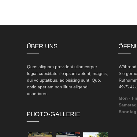
ÜBER UNS
ÖFFN
Quas aliquam provident ullamcorper
Während d
fugiat cupiditate illo ipsam aptent, magnis,
Sie gerne
dui voluptatibus, adipisicing sunt. Quo,
Rufnumme
optio aperiam non illum eligendi
49-7141-
asperiores.
Mon - Fri
Samstag
Sonntag
PHOTO-GALLERIE