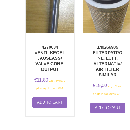
4270034
140266905
VENTILKEGEL
FILTERPATRO
, AUSLASS/
NE, LUFT,
VALVE CONE.
ALTERNATIV/
OUTPUT
AIR FILTER
SIMILAR
€
11,80
zzgl. Mwst. /
€
19,00
zzgl. Mwst.
plus legal taxes VAT
/ plus legal taxes VAT
ADD TO CART
ADD TO CART