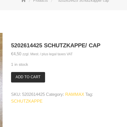
Products
5202614425 Schutzkappe/ cap
5202614425 SCHUTZKAPPE/ CAP
€
4,50
zzgl. Mwst. / plus legal taxes VAT
1 in stock
ADD TO CART
5202614425
Schutzkappe/
cap
SKU:
5202614425
Category:
RAMMAX
Tag:
quantity
SCHUTZKAPPE