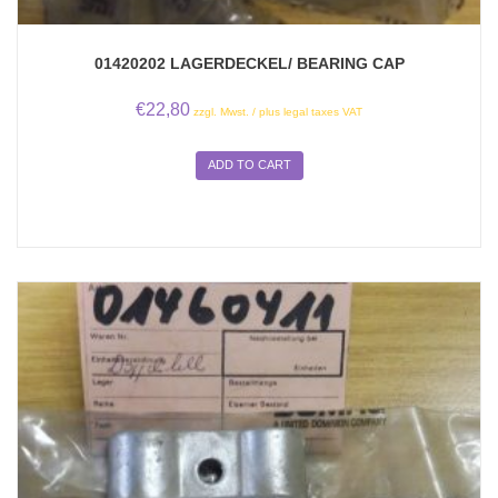
01420202 LAGERDECKEL/ BEARING CAP
€
22,80
zzgl. Mwst. / plus legal taxes VAT
ADD TO CART