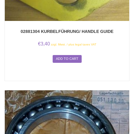
02881304 KURBELFÜHRUNG/ HANDLE GUIDE
€
3,40
zzgl. Mwst. / plus legal taxes VAT
ADD TO CART