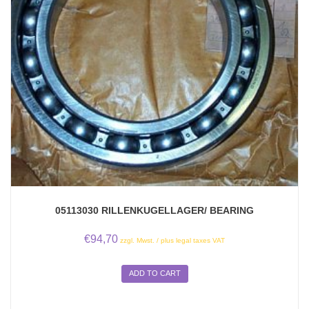
05113030 RILLENKUGELLAGER/ BEARING
€
94,70
zzgl. Mwst. / plus legal taxes VAT
ADD TO CART