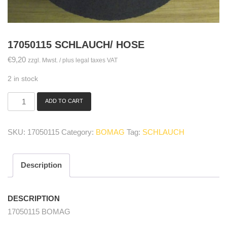
17050115 SCHLAUCH/ HOSE
€
9,20
zzgl. Mwst. / plus legal taxes VAT
2 in stock
ADD TO CART
17050115
Schlauch/
hose
SKU:
17050115
Category:
BOMAG
Tag:
SCHLAUCH
quantity
Description
DESCRIPTION
17050115 BOMAG