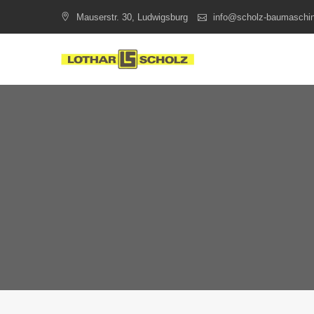
Skip
Mauserstr. 30, Ludwigsburg
info@scholz-baumaschi
to
content