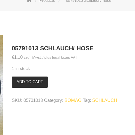
Products
05791013 Schlauch/ hose
05791013 SCHLAUCH/ HOSE
€
1,10
zzgl. Mwst. / plus legal taxes VAT
1 in stock
ADD TO CART
05791013
Schlauch/
hose
SKU:
05791013
Category:
BOMAG
Tag:
SCHLAUCH
quantity