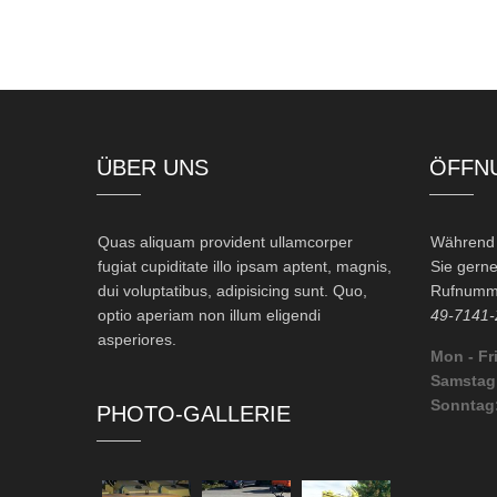
ÜBER UNS
ÖFFN
Quas aliquam provident ullamcorper
Während d
fugiat cupiditate illo ipsam aptent, magnis,
Sie gerne
dui voluptatibus, adipisicing sunt. Quo,
Rufnumme
optio aperiam non illum eligendi
49-7141-
asperiores.
Mon - Fri
Samstag
Sonntag
PHOTO-GALLERIE