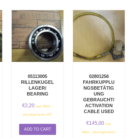
05113005
02801256
RILLENKUGEL
FAHRKUPPLU
LAGER/
NGSBETÄTIG
BEARING
UNG
GEBRAUCHT/
€
2,20
ACTIVATION
zzgl. Mwst. /
CABLE USED
plus legal taxes VAT
€
145,00
zzgl.
ADD TO CART
Mwst. / plus legal taxes