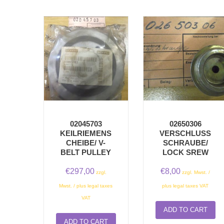
02045703
02650306
KEILRIEMENS
VERSCHLUSSS
CHEIBE/ V-
CHRAUBE/ L
BELT PULLEY
OCK SREW
€
297,00
€
8,00
zzgl.
zzgl. Mwst. /
Mwst. / plus legal taxes
plus legal taxes VAT
VAT
ADD TO CART
ADD TO CART