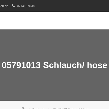
nen.de
07141-29610
05791013 Schlauch/ hose