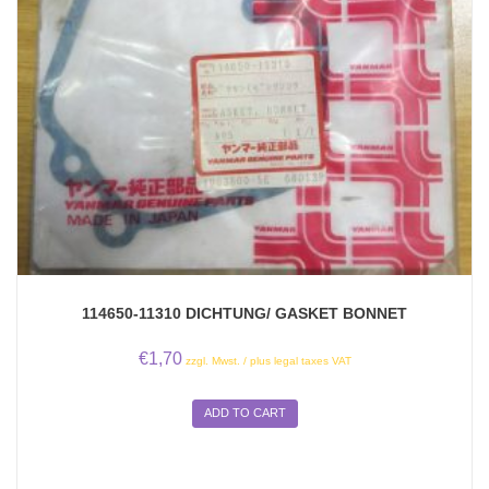
114650-11310 DICHTUNG/ GASKET BONNET
€
1,70
zzgl. Mwst. / plus legal taxes VAT
ADD TO CART