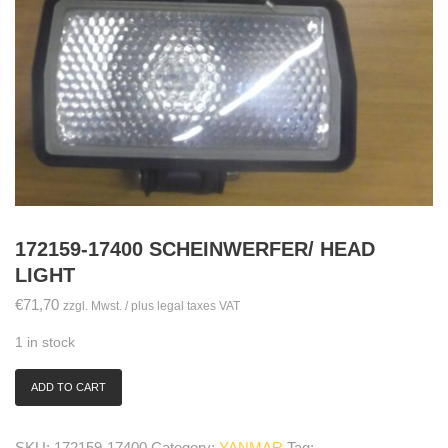
172159-17400 SCHEINWERFER/ HEAD
LIGHT
€
71,70
zzgl. Mwst. / plus legal taxes VAT
1 in stock
ADD TO CART
172159-
17400
Scheinwerfer/
SKU:
172159-17400
Category:
YANMAR
Tag: