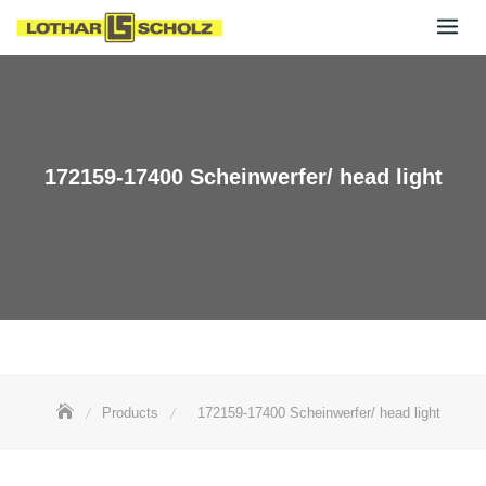
Skip
to
content
172159-17400 Scheinwerfer/ head light
Products
172159-17400 Scheinwerfer/ head light