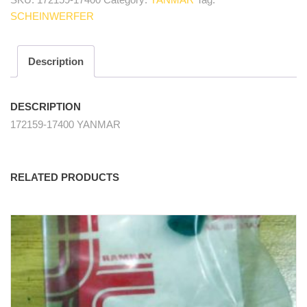
head
SCHEINWERFER
light
quantity
Description
DESCRIPTION
172159-17400 YANMAR
RELATED PRODUCTS