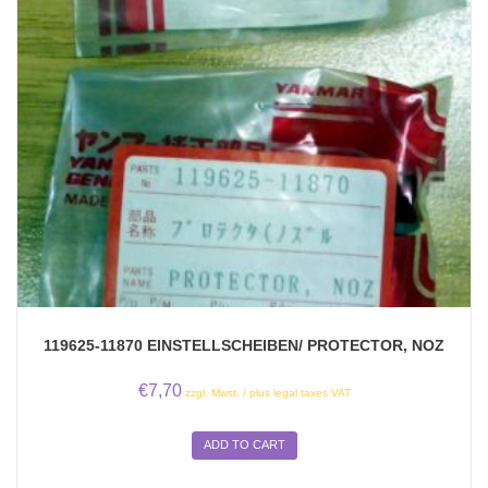
119625-11870 EINSTELLSCHEIBEN/ PROTECTOR, NOZ
€
7,70
zzgl. Mwst. / plus legal taxes VAT
ADD TO CART