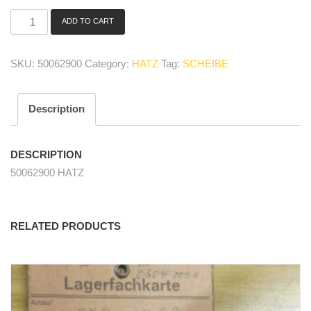
ADD TO CART
50062900
Scheibe/
washer
SKU:
50062900
Category:
HATZ
Tag:
SCHEIBE
quantity
Description
DESCRIPTION
50062900 HATZ
RELATED PRODUCTS