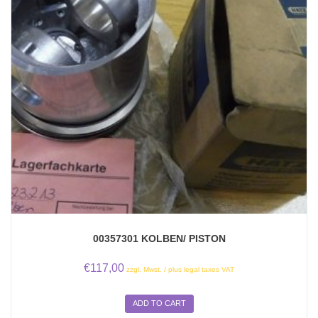
00357301 KOLBEN/ PISTON
€
117,00
zzgl. Mwst. / plus legal taxes VAT
ADD TO CART