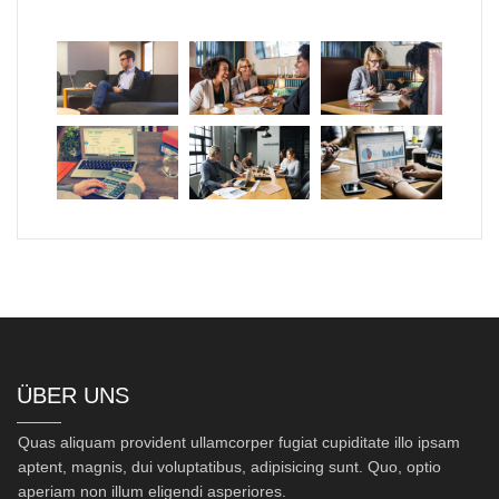
ÜBER UNS
Quas aliquam provident ullamcorper fugiat cupiditate illo ipsam
aptent, magnis, dui voluptatibus, adipisicing sunt. Quo, optio
aperiam non illum eligendi asperiores.