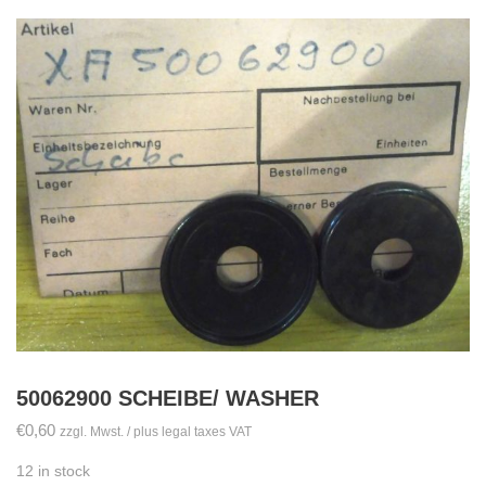
50062900 SCHEIBE/ WASHER
€
0,60
zzgl. Mwst. / plus legal taxes VAT
12 in stock