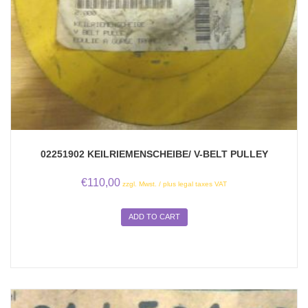
02251902 KEILRIEMENSCHEIBE/ V-BELT PULLEY
€
110,00
zzgl. Mwst. / plus legal taxes VAT
ADD TO CART