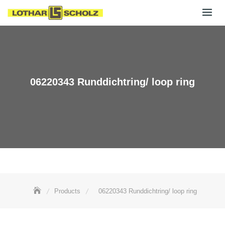
Skip
to
content
06220343 Runddichtring/ loop ring
Products
06220343 Runddichtring/ loop ring