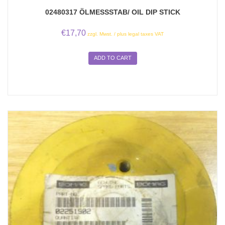
02480317 ÖLMESSSTAB/ OIL DIP STICK
€
17,70
zzgl. Mwst. / plus legal taxes VAT
ADD TO CART