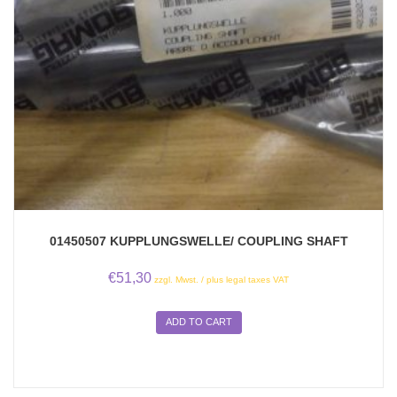
01450507 KUPPLUNGSWELLE/ COUPLING SHAFT
€
51,30
zzgl. Mwst. / plus legal taxes VAT
ADD TO CART