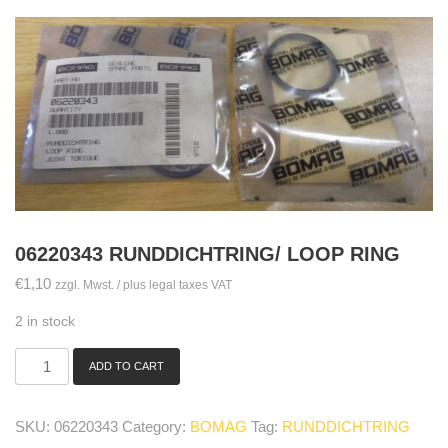
06220343 RUNDDICHTRING/ LOOP RING
€
1,10
zzgl. Mwst. / plus legal taxes VAT
2 in stock
ADD TO CART
06220343
Runddichtring/
loop
SKU:
06220343
Category:
BOMAG
Tag:
RUNDDICHTRING
ring