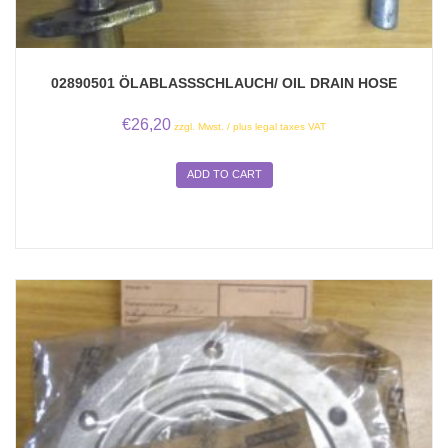
02890501 ÖLABLASSSCHLAUCH/ OIL DRAIN HOSE
€
26,20
zzgl. Mwst. / plus legal taxes VAT
ADD TO CART