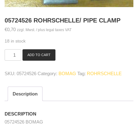
05724526 ROHRSCHELLE/ PIPE CLAMP
€
0,70
zzgl. Mwst. / plus legal taxes VAT
18 in stock
ADD TO CART
05724526
Rohrschelle/
pipe
SKU:
05724526
Category:
BOMAG
Tag:
ROHRSCHELLE
clamp
quantity
Description
DESCRIPTION
05724526 BOMAG