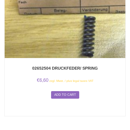
02652504 DRUCKFEDER/ SPRING
€
6,60
zzgl. Mwst. / plus legal taxes VAT
ADD TO CART