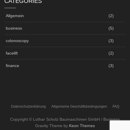
CATEGORIES
Allgemein
(2)
business
(5)
colonoscopy
(3)
facelift
(2)
finance
(3)
Datenschutzerklärung
Allgemeine Geschäftsbedingungen
FAQ
Copyright © Lothar Scholz Baumaschinen GmbH / Business
Gravity Theme by
Keon Themes