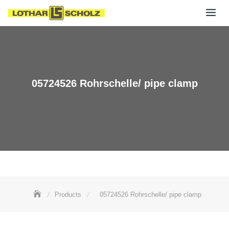
Skip
to
content
05724526 Rohrschelle/ pipe clamp
Products
05724526 Rohrschelle/ pipe clamp