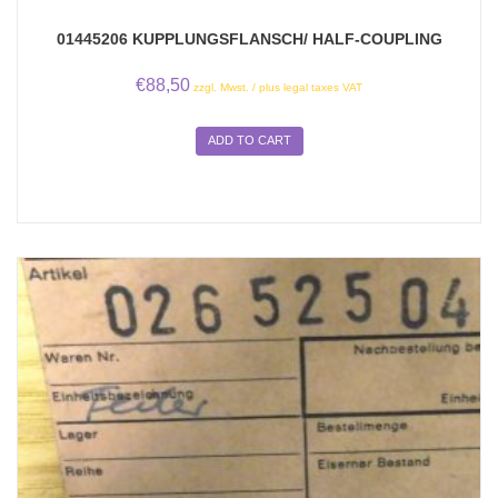
01445206 KUPPLUNGSFLANSCH/ HALF-COUPLING
€
88,50
zzgl. Mwst. / plus legal taxes VAT
ADD TO CART