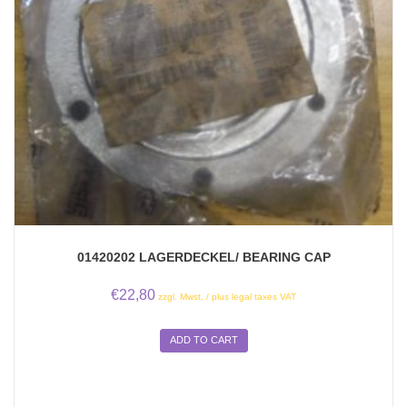
01420202 LAGERDECKEL/ BEARING CAP
€
22,80
zzgl. Mwst. / plus legal taxes VAT
ADD TO CART