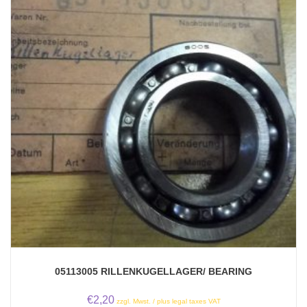
05113005 RILLENKUGELLAGER/ BEARING
€
2,20
zzgl. Mwst. / plus legal taxes VAT