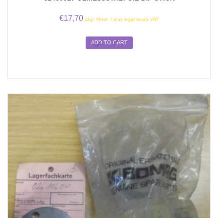
€
17,70
zzgl. Mwst. / plus legal taxes VAT
ADD TO CART