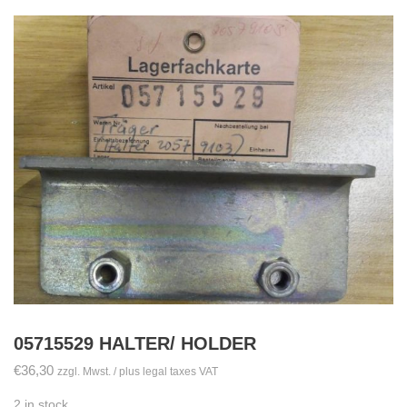
05715529 HALTER/ HOLDER
€
36,30
zzgl. Mwst. / plus legal taxes VAT
2 in stock