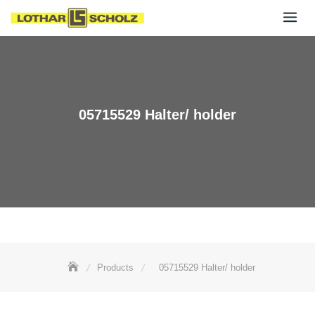
Skip
to
content
05715529 Halter/ holder
Products
05715529 Halter/ holder