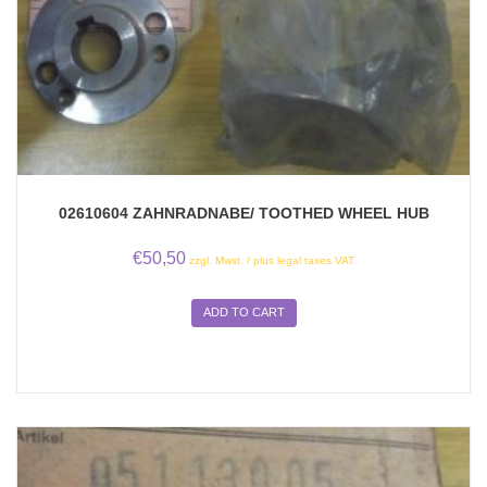
02610604 ZAHNRADNABE/ TOOTHED WHEEL HUB
€
50,50
zzgl. Mwst. / plus legal taxes VAT
ADD TO CART