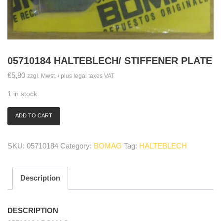
05710184 HALTEBLECH/ STIFFENER PLATE
€
5,80
zzgl. Mwst. / plus legal taxes VAT
1 in stock
ADD TO CART
05710184
Halteblech/
stiffener
SKU:
05710184
Category:
BOMAG
Tag:
HALTEBLECH
plate
quantity
Description
DESCRIPTION