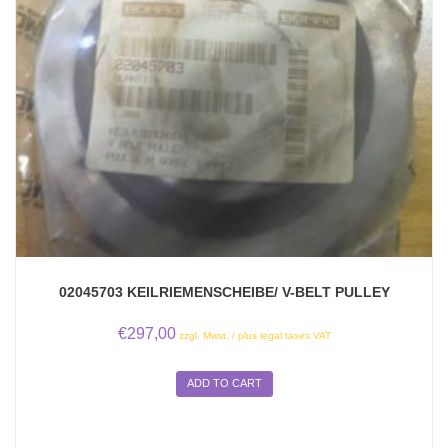
02045703 KEILRIEMENSCHEIBE/ V-BELT PULLEY
€
297,00
zzgl. Mwst. / plus legal taxes VAT
ADD TO CART