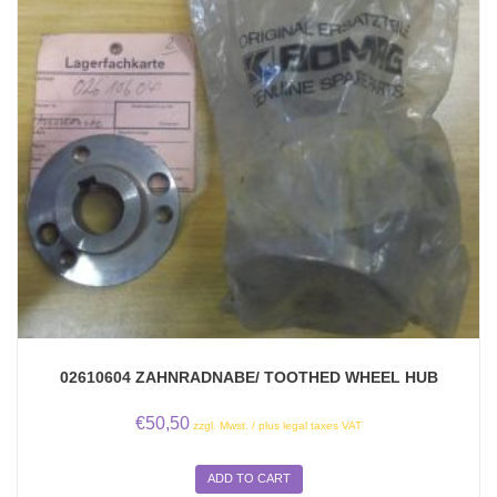
02610604 ZAHNRADNABE/ TOOTHED WHEEL HUB
€
50,50
zzgl. Mwst. / plus legal taxes VAT
ADD TO CART