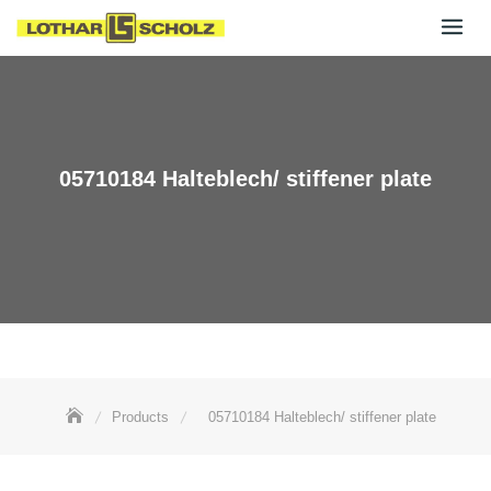
Skip
to
content
05710184 Halteblech/ stiffener plate
Products
05710184 Halteblech/ stiffener plate