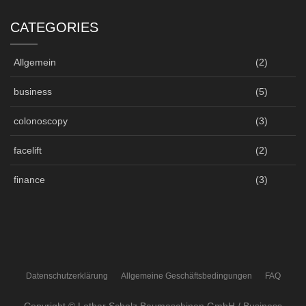
CATEGORIES
Allgemein
(2)
business
(5)
colonoscopy
(3)
facelift
(2)
finance
(3)
Datenschutzerklärung
Allgemeine Geschäftsbedingungen
FAQ
Copyright © Lothar Scholz Baumaschinen GmbH / Business