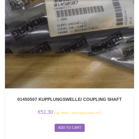
01450507 KUPPLUNGSWELLE/ COUPLING SHAFT
€
51,30
zzgl. Mwst. / plus legal taxes VAT
ADD TO CART