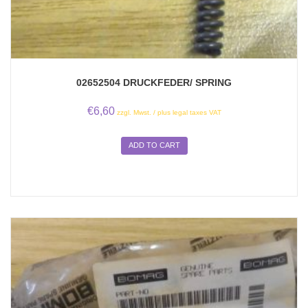
02652504 DRUCKFEDER/ SPRING
€
6,60
zzgl. Mwst. / plus legal taxes VAT
ADD TO CART