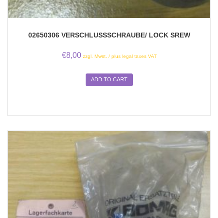
02650306 VERSCHLUSSSCHRAUBE/ LOCK SREW
€
8,00
zzgl. Mwst. / plus legal taxes VAT
ADD TO CART