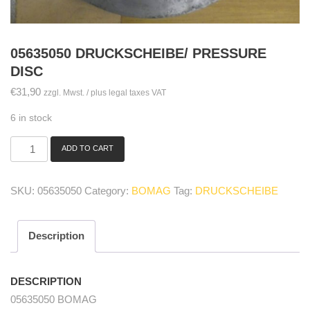
05635050 DRUCKSCHEIBE/ PRESSURE
DISC
€
31,90
zzgl. Mwst. / plus legal taxes VAT
6 in stock
ADD TO CART
05635050
Druckscheibe/
pressure
SKU:
05635050
Category:
BOMAG
Tag:
DRUCKSCHEIBE
disc
quantity
Description
DESCRIPTION
05635050 BOMAG