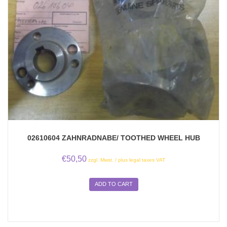
02610604 ZAHNRADNABE/ TOOTHED WHEEL HUB
€
50,50
zzgl. Mwst. / plus legal taxes VAT
ADD TO CART